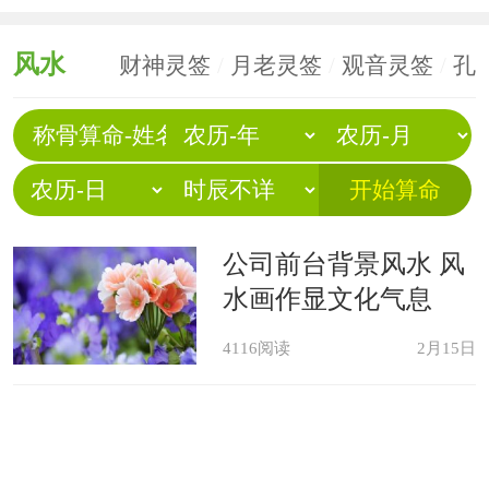
风水
财神灵签
/
月老灵签
/
观音灵签
/
孔
子圣签
公司前台背景风水 风
水画作显文化气息
4116阅读
2月15日