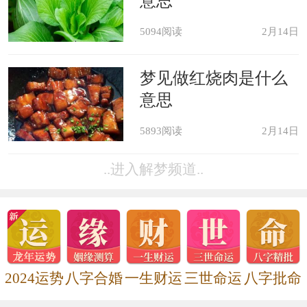
意思
5094阅读
2月14日
梦见做红烧肉是什么
意思
5893阅读
2月14日
..进入解梦频道..
2024运势
八字合婚
一生财运
三世命运
八字批命