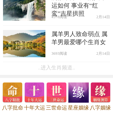
运如何 事业有“红
鸾”吉星拱照
4578阅读
2月14日
属羊男人致命弱点 属
羊男最爱哪个生肖女
3693阅读
2月14日
..进入生肖频道..
八字批命
十年大运
三世命运
星座姻缘
八字姻缘