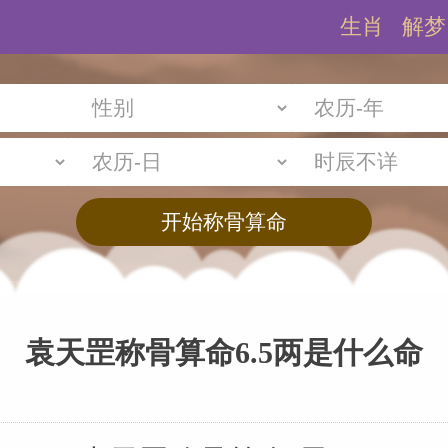
生肖
解梦
袁天罡称骨算命6.5两是什么命