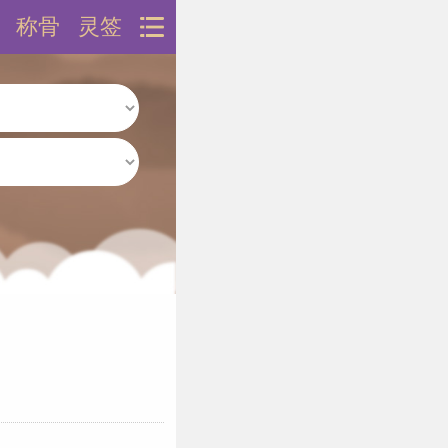
称骨
灵签