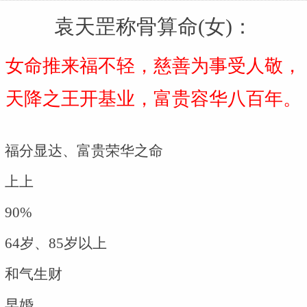
袁天罡称骨算命(女)：
女命推来福不轻，慈善为事受人敬，
天降之王开基业，富贵容华八百年。
福分显达、富贵荣华之命
上上
90%
64岁、85岁以上
和气生财
早婚