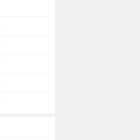
?
?
?
?
?