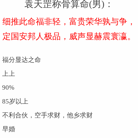
袁天罡称骨算命(男)：
细推此命福非轻，富贵荣华孰与争，
定国安邦人极品，威声显赫震寰瀛。
福分显达之命
上上
90%
85岁以上
不利合伙，空手求财，他乡求财
早婚