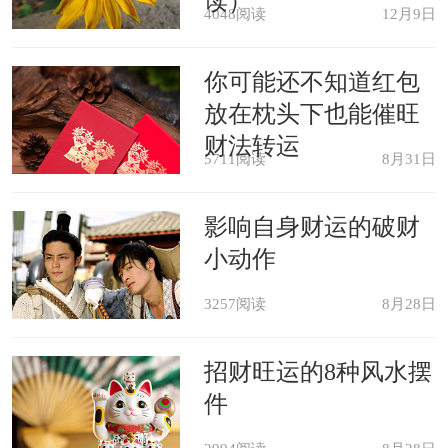
读）
件，即人们在清醒状态下必须遵守的规
4048阅读
12月9日
矩，便常常能够达到自身的真实境界。
你可能还不知道红包
梦中见到酒，可以给你象征性地提供允
放在枕头下也能催旺
许实现条件的前提。
财法转运
5711阅读
8月31日
精神象征：酒精表示精神，是矛盾
影响自身财运的破财
物的结合，意味着意识的变更。
小动作
3257阅读
8月28日
招财旺运的8种风水摆
件