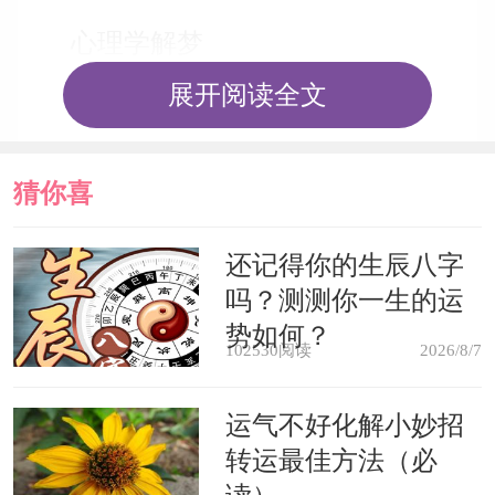
心理学解梦
展开阅读全文
梦境解说：梦见中见到酒精，你可
能有一种要求或者愿望，希望寻得幸福
猜你喜
的机会或者愉快的影响。你拥有改变自
己感觉的办法。你能够摆脱自己，听凭
欢
还记得你的生辰八字
吗？测测你一生的运
跟你有关事物的流淌。
势如何？
102530阅读
2026/8/7
心理分析：你明白处于感情混乱中
的诸般可能，意识到混乱中产生的确切
运气不好化解小妙招
转运最佳方法（必
性。如果解除了由自己制造的局限条