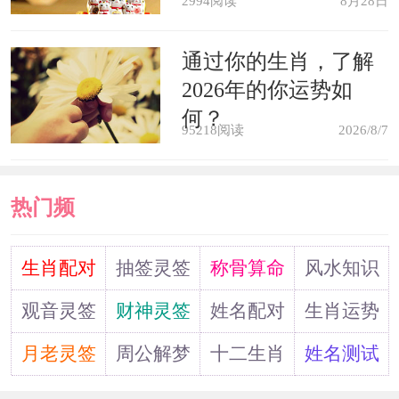
2994阅读
8月28日
通过你的生肖，了解
2026年的你运势如
何？
95218阅读
2026/8/7
热门频
道
生肖配对
抽签灵签
称骨算命
风水知识
观音灵签
财神灵签
姓名配对
生肖运势
月老灵签
周公解梦
十二生肖
姓名测试