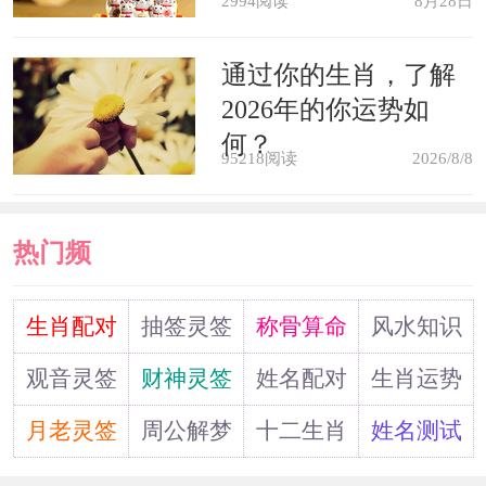
2994阅读
8月28日
通过你的生肖，了解
2026年的你运势如
何？
95218阅读
2026/8/8
热门频
道
生肖配对
抽签灵签
称骨算命
风水知识
观音灵签
财神灵签
姓名配对
生肖运势
月老灵签
周公解梦
十二生肖
姓名测试