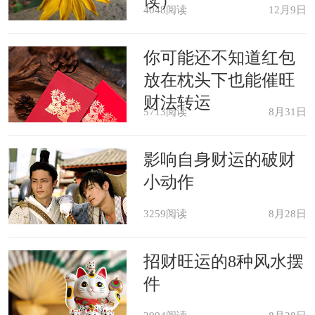
读）
4048阅读
12月9日
年轻女子梦见自己身上沾着面粉，
表示她家丈夫说了算，而且她的生活将
你可能还不知道红包
充满让人愉悦的关爱与照顾。
放在枕头下也能催旺
财法转运
5713阅读
8月31日
影响自身财运的破财
小动作
3259阅读
8月28日
招财旺运的8种风水摆
件