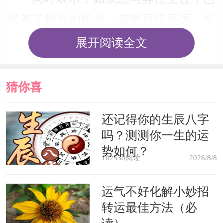
经有了相当的机会，需要再接再厉。祝
你事事顺利!
展开阅读全文
梦见面粉，是吉兆，从周公解梦来
猜你喜
说，预示生活简单快乐，你会发大财。
欢
还记得你的生辰八字
商人梦见面粉，表示你的生意会发
吗？测测你一生的运
展得很顺利。
势如何？
102530阅读
2026/8/8
梦见经营面粉生意，表示冒险的投
运气不好化解小妙招
机买卖。
转运最佳方法（必