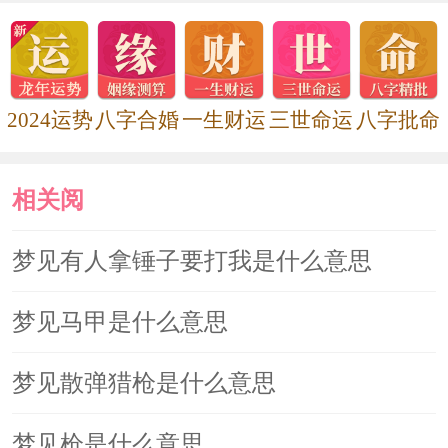
梦见用刀、剑、斧子等误伤了自
己，同样预示你会有好运气，得到意外
的收获。
2024运势
八字合婚
一生财运
三世命运
八字批命
梦见刀上有血或是被你刺伤流血，
相关阅
还预示有财运，会得到意外的收获。
读
梦见有人拿锤子要打我是什么意思
但如果梦见自己被刀剑所伤，却没
梦见马甲是什么意思
有流血，则预示着你工作中会遇到麻
烦，多有不顺，令人烦恼。
梦见散弹猎枪是什么意思
梦见用刀搅拌东西，预示你将和别
梦见枪是什么意思