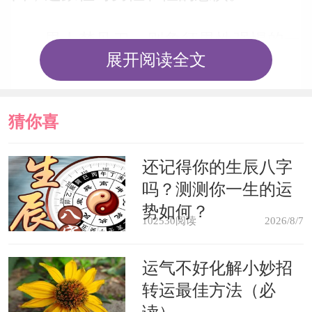
男人梦见刀，则象征男性强悍的一
展开阅读全文
面，有时甚至表示对女性的憎恨。
男人梦见自己佩带着刀，表示你男
猜你喜
子气十足或是想炫耀自己的男人气概。
欢
还记得你的生辰八字
吗？测测你一生的运
而如果男人梦见对刀非常依赖，则
势如何？
暗示你对性缺乏安全感，害怕阳痿。
102530阅读
2026/8/7
梦见刀折断了，弯曲或是变软，同
运气不好化解小妙招
转运最佳方法（必
样暗示了你对性能力的担心。