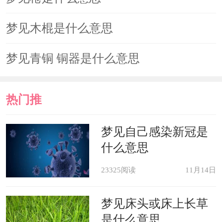
人闹矛盾。
梦见木棍是什么意思
梦见磨刀，预示你能战胜困难。
梦见青铜 铜器是什么意思
梦见钝刀，预示你会从事辛苦而收
热门推
入低微的工作。
荐
梦见自己感染新冠是
梦见打开弹簧刀或折叠刀，预示你
什么意思
进去会遇到法律上的麻烦。
23325阅读
11月14日
原版周公解梦
梦见床头或床上长草
是什么意思
被刀刺人出快，利。《周公解梦》