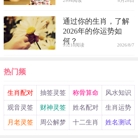
战士梦见刀，预示要去执行任务。
2994阅读
8月28日
梦见自己持刀砍人，近期一定要注
通过你的生肖，了解
2026年的你运势如
意身体健康，暗示你可能会生病，健康
何？
95218阅读
2026/8/7
状况下降，情绪失控等。
梦见有人持刀自杀，预示你会有好
热门频
运气或敌人不战而胜。
道
生肖配对
抽签灵签
称骨算命
风水知识
梦见被刀剑等刺中或是砍伤，预示
观音灵签
财神灵签
姓名配对
生肖运势
麻烦会很快过去，你会得到意外的钱
月老灵签
周公解梦
十二生肖
姓名测试
财，事情顺利，生意兴旺。