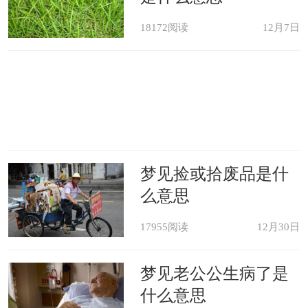
18172阅读
12月7日
持刀刺人，主失利。《周公解梦》
持刀砍人，自失财。《周公解梦》
刀落水中，妻妾亡。《周公解梦》
梦见捡或拾废品是什
梦刀。凡梦之者，宜忍耐为主，有
么意思
吉无灾。《梦林玄解》
17955阅读
12月30日
梦刀。梦此必有要务。君相梦大刀
梦见老公公生病了是
主大事，小刀主小事，刀钝不祥。官吏
什么意思