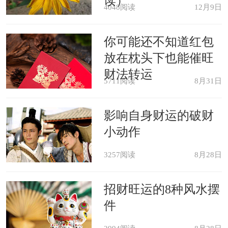
读）
4048阅读
12月9日
梦见把刀送给别人，预示你会蒙受
你可能还不知道红包
损失，遭到打击，如果能清晰回忆起接
放在枕头下也能催旺
受的对方，还暗示你要和梦里的人决
财法转运
5711阅读
8月31日
裂，敌对。
影响自身财运的破财
梦见有人送给你刀，预示你会收到
小动作
好消息。
3257阅读
8月28日
梦见收到菜刀，预示收入要增多，
招财旺运的8种风水摆
生活改善。
件