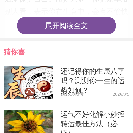
别人看，表示你在生意中，会有不愉快
的事情发生，有可能遇上难以应付的讨
展开阅读全文
债鬼。
猜你喜
欢
还记得你的生辰八字
吗？测测你一生的运
势如何？
102530阅读
2026/8/9
运气不好化解小妙招
转运最佳方法（必