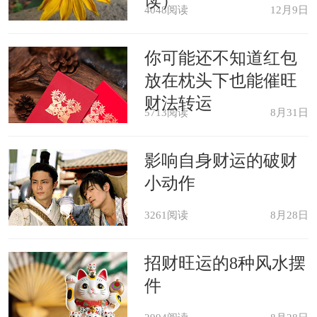
读）
4048阅读
12月9日
你可能还不知道红包
放在枕头下也能催旺
财法转运
5713阅读
8月31日
影响自身财运的破财
小动作
3261阅读
8月28日
招财旺运的8种风水摆
件