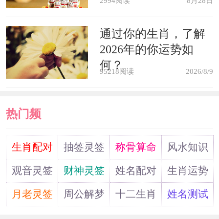
2994阅读
8月28日
通过你的生肖，了解
2026年的你运势如
何？
95218阅读
2026/8/9
热门频
道
生肖配对
抽签灵签
称骨算命
风水知识
观音灵签
财神灵签
姓名配对
生肖运势
月老灵签
周公解梦
十二生肖
姓名测试