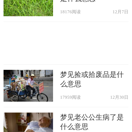
心理分析：每个人都渴望自己生活
18176阅读
12月7日
中有一份长久的内容，渴望一份安定的
感情。戒指象征着安全、持久和永无止
境，因为它没有开端和结束。
精神象征：在精神层面上，梦中的
梦见捡或拾废品是什
戒指和圆一样代表着永恒和神圣。
么意思
梦见戒指的案例分析
17959阅读
12月30日
梦境描述：梦中,我收到了一个礼品
梦见老公公生病了是
盒，包装很精致。我打开，盒里面是一
什么意思