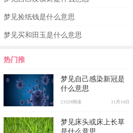
滋烦恼。《梦林玄解》
梦见捡纸钱是什么意思
心理学解梦
梦见买和田玉是什么意思
梦境解说：梦中的戒指一般代表着
你与别人之间的关系它并不一定就是爱
热门推
情关系。结婚戒指象征着永恒和承诺。
荐
梦见自己感染新冠是
印章戒指或古老的祖传戒指象征着古老
什么意思
的传统和价值观。订婚戒指象征着一份
23329阅读
11月14日
还未巩固的承诺。友谊戒指证明两个人
之间长久的友谊。
梦见床头或床上长草
是什么意思