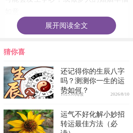
如意。
展开阅读全文
如果梦见有人送自己戒指做礼物，
预示会有财运，也许会有一大笔意外的
猜你喜
钱财收入。
欢
还记得你的生辰八字
已婚女人梦见戴金戒指，预示将喜
吗？测测你一生的运
得贵子，生漂亮的男孩。
势如何？
102530阅读
2026/8/10
未婚女人梦见戴金戒指，预示要和
运气不好化解小妙招
陌生人一见钟情，坠入爱河。
转运最佳方法（必