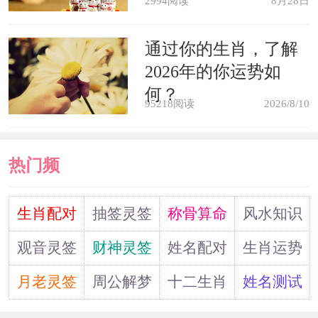
2994阅读
8月28日
妻子梦见丈夫送戒指给自己，或者
通过你的生肖，了解
给自己戴上戒指，预示即将结婚。
2026年的你运势如
何？
95218阅读
2026/8/10
丈夫梦见自己的戒指丢失了，暗示
要和丈夫长期分离。
热门频
商人梦见买金戒指，要注意健康，
道
生肖配对
抽签灵签
称骨算命
风水知识
可能会生病。
观音灵签
财神灵签
姓名配对
生肖运势
梦见戴金属戒指，预示要受穷，经
月老灵签
周公解梦
十二生肖
姓名测试
济困窘，生活落魄，陷入困境。