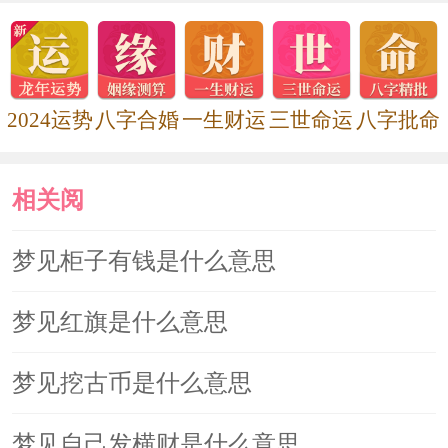
梦见打碎了戒指，通常表示商业成
功，会获得丰厚利润。
2024运势
八字合婚
一生财运
三世命运
八字批命
原版周公解梦
相关阅
戴戒指，主风流事。《周公解梦》
读
梦见柜子有钱是什么意思
戴戒指者，妇生子。《周公解梦》
梦见红旗是什么意思
梦戒指。守正则吉，否则凶。梦此
者，凡事宜敛不宜肆，宜藏不宜露，可
梦见挖古币是什么意思
安心守分，待时而动,不可希图妄作，致
梦见自己发横财是什么意思