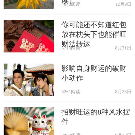
读）
4048阅读
12月9日
已婚男人梦见戒指，预示要经历爱
情，或者某件事终于取得圆满。
你可能还不知道红包
放在枕头下也能催旺
未婚男人梦见自己戴金戒指，暗示
财法转运
5713阅读
8月31日
会娶心上人为妻。
影响自身财运的破财
未婚男人梦见自己给女人戴上戒
小动作
指，预示你会遇到一见钟情的爱情。
3261阅读
8月28日
热恋中的男女梦见戴着金戒指，或
招财旺运的8种风水摆
妻子送给自己戒指，表示妻子会更爱自
件
己，家庭和睦。