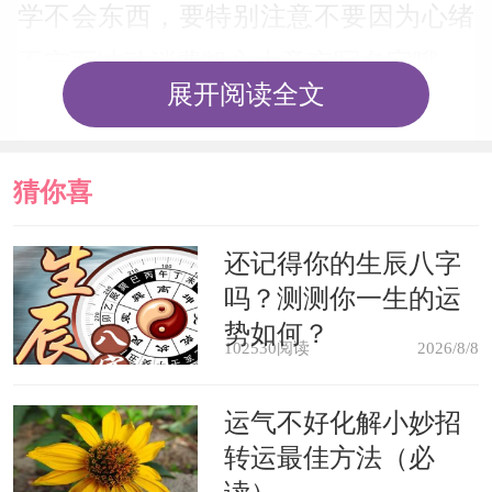
学不会东西，要特别注意不要因为心绪
不宁而冲动消费粗心大意忘写名字哦。
展开阅读全文
打工族梦见小孩掉入水井，说明你
颇有工作激情，往往同时关注几个项
猜你喜
目，设想都不错，但实施起来，却往往
欢
还记得你的生辰八字
会因为一些小麻烦而打退堂鼓。
吗？测测你一生的运
势如何？
梦里的井，通常表示蓬勃的生机，
102530阅读
2026/8/8
持续不断产生的新事物。
运气不好化解小妙招
转运最佳方法（必
梦见井水，表示工作顺利;如果做梦