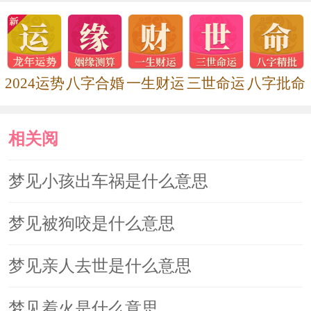
识中潜伏的冲动。
井水同时也是人的才华与内在才智
2024运势
八字合婚
一生财运
三世命运
八字批命
的象征。如果梦里发现井水干涸，或无
法从井里汲水上来，可能你在潜意识中
相关阅
有些担心创造力枯竭，或为不能发挥出
你的内在才华而研究压抑。
读
梦见小孩出车祸是什么意思
梦见自己的影子映在井里，暗示工
梦见被狗咬是什么意思
作或学习成绩可能要下降，近期尤其要
梦见亲人去世是什么意思
集中精力工作学习。
梦见着火是什么意思