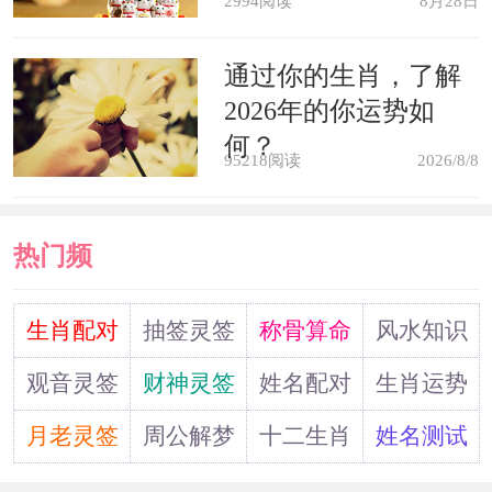
2994阅读
8月28日
如果梦见一口井死水沉沉，表示生
通过你的生肖，了解
活有些缺少活力，不妨想办法给自己寻
2026年的你运势如
找些新鲜活力。
何？
95218阅读
2026/8/8
如果梦中水井的水位很高，表示生
热门频
活富裕;如果水位特别低，则预示可能要
度过一段困难的日子。
道
生肖配对
抽签灵签
称骨算命
风水知识
如果梦见把一样东西扔进了井里，
观音灵签
财神灵签
姓名配对
生肖运势
然后听到下面黑暗深处传来水花溅起的
月老灵签
周公解梦
十二生肖
姓名测试
声音，表示你很想试着去探索自己潜意