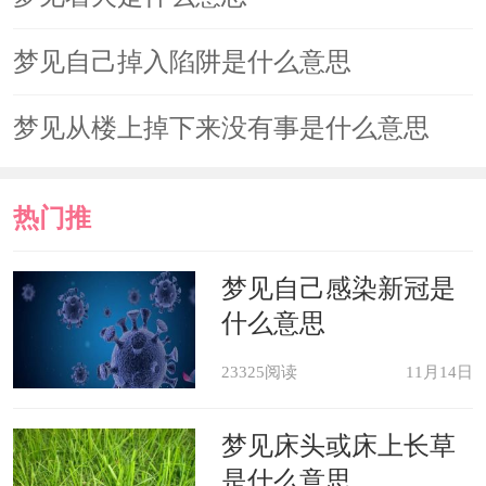
梦见向井中丢石头，预示会遇到心
梦见自己掉入陷阱是什么意思
仪的对象，但同时也提醒你尽量避免到
海、河、湖边等地约会，以免遭遇意
梦见从楼上掉下来没有事是什么意思
外。
热门推
荐
梦见自己感染新冠是
什么意思
23325阅读
11月14日
梦见床头或床上长草
是什么意思