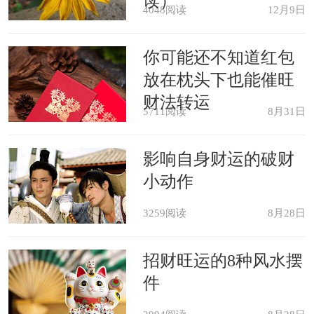
读）
人还是正在求学的学生，表示成绩优
4048阅读
12月9日
异，学业在成。
你可能还不知道红包
放在枕头下也能催旺
如果梦见从井中汲水，表示将获得
财法转运
5711阅读
8月31日
幸福，或想去获得潜意识里的某些灵
感。
影响自身财运的破财
小动作
商人梦见从井中取水，预示生意顺
3259阅读
8月28日
利，将拥有巨大的财富。
招财旺运的8种风水摆
如果梦里出现的进水污浊肮脏，暗
件
示可能会有人诋毁你的声誉。