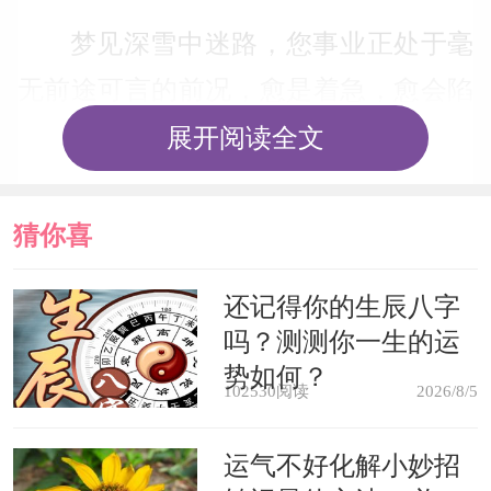
梦见深雪中迷路，您事业正处于毫
无前途可言的前况，愈是着急，愈会陷
入苦境，导致所做的事都要失败。因
展开阅读全文
此，您得沉着冷静，等待时机。如又在
雪路上遇见美女的梦，表示将因色情问
猜你喜
题而弄得身败名裂。(周公解梦官网 原
欢
还记得你的生辰八字
创)
吗？测测你一生的运
势如何？
梦见雪花纷飞，患病或家有忧患的
102530阅读
2026/8/5
征兆。
运气不好化解小妙招