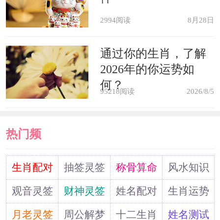
梦见屋里满是雪花，预示家里出现
2994阅读
8月28日
令人担心的事情，搅得全家人心神不
通过你的生肖，了解
安，异常烦躁。
2026年的你运势如
何？
95218阅读
2026/8/5
梦见飘着雪花或下着霜，进行中的
事情得不到顺利解决，面临障碍和艰
热门频
难。
道
生肖配对
抽签灵签
称骨算命
风水知识
梦见顺着雪地上的脚印走，追随有
名望的人物或从事整理伟人的丰功伟绩
观音灵签
财神灵签
姓名配对
生肖运势
的事业。
月老灵签
周公解梦
十二生肖
姓名测试