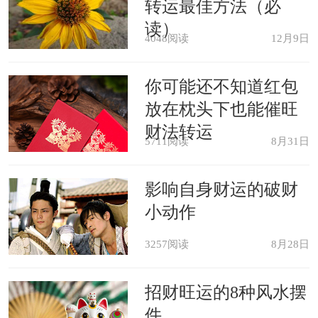
转运最佳方法（必
梦见雪花纷飞前路黑暗，出现不幸
读）
4048阅读
12月9日
事情的征兆。
你可能还不知道红包
孕妇梦见大雪纷飞的场景,是生下壮
放在枕头下也能催旺
实且健康的儿子的征兆。
财法转运
5711阅读
8月31日
梦见融化的雪堆中有残雪，进展顺
影响自身财运的破财
利的事情，不能圆满结束而四处奔波，
小动作
造成一定程度上的损失的意思。
3257阅读
8月28日
梦见身上的雪花或残雪不掉落，丧
招财旺运的8种风水摆
事或重大变故等灾难跟随的梦。
件