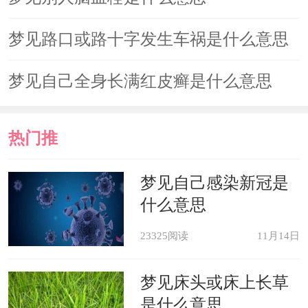
的成长了。
梦见路口或路十字发生车祸是什么意思
心理分析：人在梦里可以处理自己
的性欲。如果人忽略你的性本能，不尊
梦见自己全身长满红皮癣是什么意思
重这种生命力的表达方式，性欲的消极
面就会在梦中表现出来。梦中的性欲是
热门推
一种对清醒状态的弥补，代表着你要与
荐
梦见自己感染新冠是
另一个人接近和结合的愿望。似乎你要
什么意思
在对方身上找到自己失落的那部分内
23325阅读
11月14日
容。梦里的性伴侣象征着你与你所失去
的那部分自我所能达到的最近距离。如
梦见床头或床上长草
是什么意思