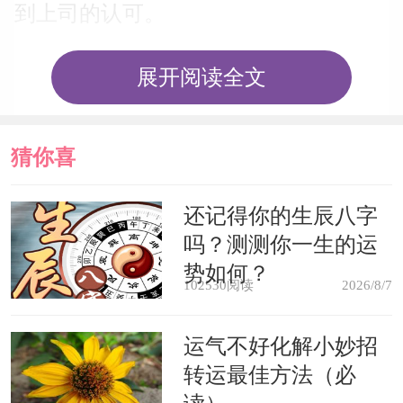
到上司的认可。
生意人梦见得了性病，会事业兴
展开阅读全文
旺，财源广进。
猜你喜
梦见去探望得性病的病人，是凶
兆，家里会有不幸的事情发生，会减少
欢
还记得你的生辰八字
吗？测测你一生的运
人口，做梦人也会遭受损失。
势如何？
102530阅读
2026/8/7
梦见自己得了性病同时发高烧，会
成为一个大肚汉或酒鬼。
运气不好化解小妙招
转运最佳方法（必
梦见自己的妻子或情人患性病，意