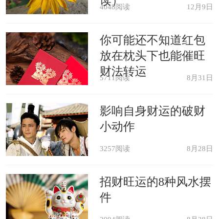
读）
4048阅读
12月9日
味着他们的爱情会更加深厚。
你可能还不知道红包
梦见参观性病医院，会被任命为学
放在枕头下也能催旺
财法转运
校校长。
5711阅读
8月31日
梦见与性病人谈话，要遭厄运，会
影响自身财运的破财
声名狼籍。
小动作
3257阅读
8月28日
梦见治疗性病，会染上恶习，失去
自控能力。
招财旺运的8种风水摆
件
梦见妻子得了性病，夫妇会相亲相