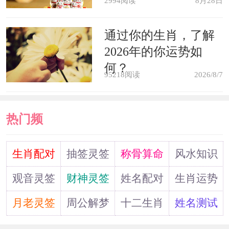
2994阅读
8月28日
爱，白头偕老。
通过你的生肖，了解
梦见性病形状是水泡和脓包长在一
2026年的你运势如
何？
块儿，是吉兆，要发大财。
95218阅读
2026/8/7
梦见亲人得了性病，一辈子要依赖
热门频
别人。
道
生肖配对
抽签灵签
称骨算命
风水知识
梦见陌生人患性病，靠行医，能赚
大钱。
观音灵签
财神灵签
姓名配对
生肖运势
月老灵签
周公解梦
十二生肖
姓名测试
心理学解梦