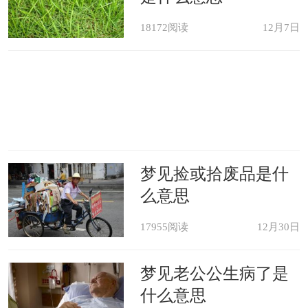
果你本身完整无缺，你就可能不会产生
与别人性结合的欲望。这种有关性的
18172阅读
12月7日
梦，传达了那些让你了解自己需求的信
息。
性病：梦境暗示着你看到了某种不
洁。它并不一定是性方面的，也可能是
梦见捡或拾废品是什
感情上的。
么意思
17955阅读
12月30日
精神象征：性行为是两人之间的爱
与精神性的最高表达，或者是一种身体
梦见老公公生病了是
本能的自私行为。
什么意思