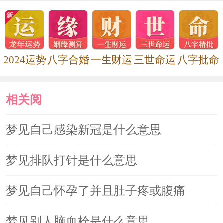
梦境解说：当孩子开始对自己的身
体感到好奇时，一个重要的发展阶段就
开始了。在这个阶段中孩子懂得了触摸
2024运势
八字合婚
一生财运
三世命运
八字批命
的含义，懂得了触摸和被触摸的美好。
相关阅
如果孩子被粗暴的对待，被粗暴地殴
打，你可能就会对碰触产生恐惧，长大
读
梦见自己感染新冠是什么意思
后就会产生性障碍。这最初的心灵创伤
梦见排队打针是什么意思
也许可以消除，但它常常在适当的时候
重现在梦境中。当一个人不再惧怕对自
梦见自己怀孕了并且肚子疼或腹痛
己的身体进行单纯的探索时，你就真正
梦见别人脑血栓是什么意思