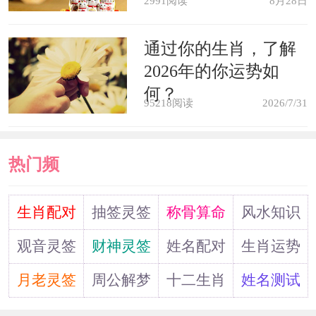
梦见满身疮痍，表示将有遭受流言
2991阅读
8月28日
伤害的可能。在街上偶然与亲友的爱人
通过你的生肖，了解
相遇，两人一起喝茶聊天的情形被别人
2026年的你运势如
看见。难免遭到别人说长道短。要小心
何？
95218阅读
2026/7/31
哪。
热门频
道
生肖配对
抽签灵签
称骨算命
风水知识
观音灵签
财神灵签
姓名配对
生肖运势
月老灵签
周公解梦
十二生肖
姓名测试