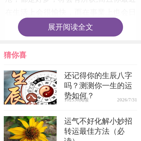
在生活上会很愉快，而在事業上也会日
新月异。
展开阅读全文
梦见满身长疮，很恶心的感觉，表
猜你喜
示将受到流言的伤害，因此要多注意自
己的行为举止，不要让流言缠身。
欢
还记得你的生辰八字
吗？测测你一生的运
梦见屁股长疮，暗示你将有一件难
势如何？
102530阅读
2026/7/31
办的事情，会令你束手无措，最好的方
式是先避开这件事，放下身段，再做下
运气不好化解小妙招
转运最佳方法（必
一步的决定。