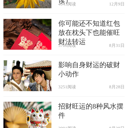
读）
4043阅读
12月9日
梦见脸长疮，这是一个好梦，表示
你可能还不知道红包
你最近在生活上会很愉快，而在事业上
放在枕头下也能催旺
也会日新月异。
财法转运
5706阅读
8月31日
梦见自己的咽喉痛，或咽喉长疮
影响自身财运的破财
肿，表示将会有所获。
小动作
梦见臀部长疮，代表你将会遇上一
3251阅读
8月28日
件棘手的事情，而且一定要立即去处
招财旺运的8种风水摆
理，没有办法拖延的。
件