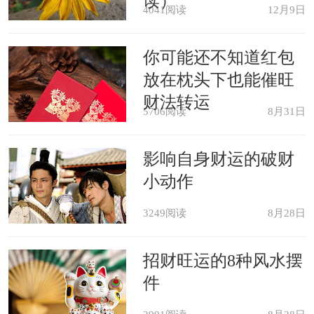
读）
4041阅读
12月9日
一些表面看来不尽人意的经历，但随着
时间的推移，其下面的作用也会逐渐显
你可能还不知道红包
露出来。此外，它也表示你与生俱来的
放在枕头下也能催旺
财法转运
自我精神治疗的能力。
5706阅读
8月31日
精神象征：从精神层面上说，梦中
影响自身财运的破财
小动作
见到药品象征对精神治疗和精神健康的
迫切愿望。
3249阅读
8月28日
招财旺运的8种风水摆
件