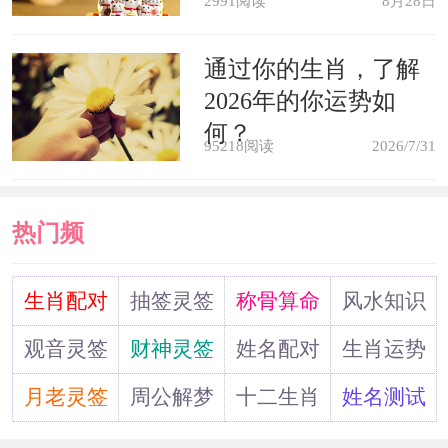
2991阅读
8月28日
通过你的生肖，了解
2026年的你运势如
何？
95218阅读
2026/7/31
热门频
道
生肖配对
抽签灵签
称骨算命
风水知识
观音灵签
财神灵签
姓名配对
生肖运势
月老灵签
周公解梦
十二生肖
姓名测试