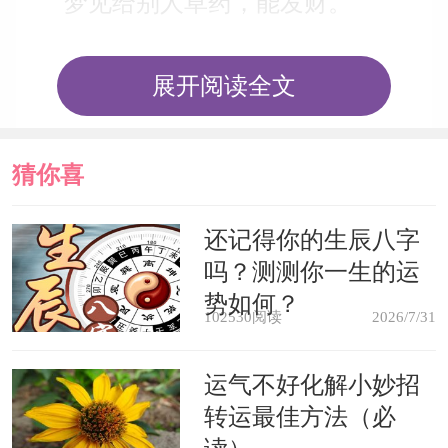
梦见给别人草药，能发财。
梦见买药，要受到疾病的折磨。
展开阅读全文
心理学解梦
猜你喜
梦境解说：梦见服药表示你希望自
欢
还记得你的生辰八字
己得到治疗。梦中的药既可代表使人身
吗？测测你一生的运
体恢复健康的药物，也可以象征使情况
势如何？
102530阅读
2026/7/31
好转的方法。此外，它也能表示促进你
进步的重要经历。
运气不好化解小妙招
转运最佳方法（必
心理分析：梦中的药代表你遇到的