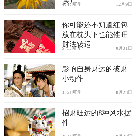
读）
4048阅读
12月9日
梦境解说：没有人认为在医院在接
你可能还不知道红包
受手术是一件令人愉快的事，因此手术
放在枕头下也能催旺
财法转运
在梦中表示你对疾病和痛苦的恐惧。梦
5713阅读
8月31日
境同时暗示你必须接受对自己的治疗。
影响自身财运的破财
心理分析：梦见自己给别人旅行手
小动作
术说明你注意到自己具有很高的才能。
3261阅读
8月28日
梦见接受手术则表示你希望了解自己的
招财旺运的8种风水摆
内心世界，你同时又害怕可能会出现的
件
结果。