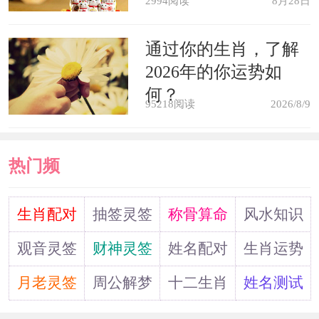
2994阅读
8月28日
精神象征：梦中的手术在精神层面
通过你的生肖，了解
上表示治疗。
2026年的你运势如
何？
95218阅读
2026/8/9
热门频
道
生肖配对
抽签灵签
称骨算命
风水知识
观音灵签
财神灵签
姓名配对
生肖运势
月老灵签
周公解梦
十二生肖
姓名测试