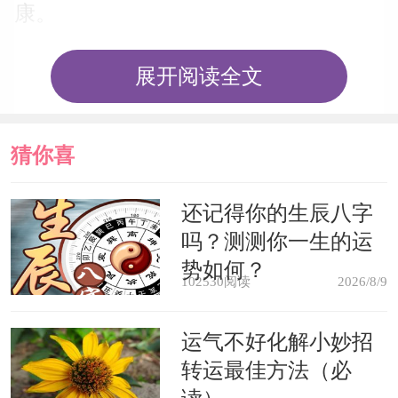
康。
男人梦见自己做手术，表示你可能
展开阅读全文
平时树敌过多，有人对你心怀恨意。
猜你喜
梦见亲戚给自己做手术，暗示你会
与亲戚发生意见分歧。
欢
还记得你的生辰八字
吗？测测你一生的运
梦见自己在给别人做手术，则表示
势如何？
102530阅读
2026/8/9
你可能会被卷入法律纠纷，需要想办法
理清资料。
运气不好化解小妙招
转运最佳方法（必
心理学解梦