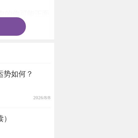
中的你可能正面
出来，唯一的办
，暗指生活中的
思开口，其实大
己独立奋斗。放
运势如何？
人的事。
2026/8/8
读）