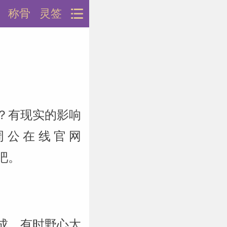
称骨
灵签
？有现实的影响
周公在线官网
说吧。
成。有时野心太