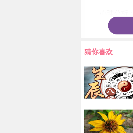
心理分析
临难以克服的
法是向你的朋
你遇到困境时
猜你喜欢
可不必如此，
下你虚伪的面