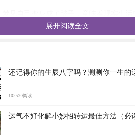
：梦见自己变身成了跛子，意味着现实生活
展开阅读全文
困难，单靠你自己的力量无法从困境中解脱
友求助，自然会柳暗花明又一村。梦见跛子
不知向朋友求助，或许是碍于面子而不好意
谁都有不顺的时候,让人拉你一把远胜过自
还记得你的生辰八字吗？测测你一生的
子吧，寻求朋友合情合理的帮助，这不是丢
102530阅读
运气不好化解小妙招转运最佳方法（必