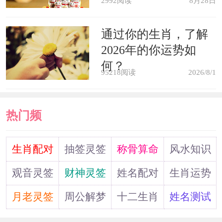
2992阅读
8月28日
通过你的生肖，了解
2026年的你运势如
何？
95218阅读
2026/8/1
热门频
道
生肖配对
抽签灵签
称骨算命
风水知识
观音灵签
财神灵签
姓名配对
生肖运势
月老灵签
周公解梦
十二生肖
姓名测试