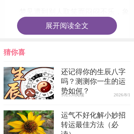
梦见遭到别人取笑而闷闷不乐，象
征着你将会博得快乐的富有人士的喜欢
展开阅读全文
和爱护。
猜你喜
对于年轻女人而言，梦见自己被取
笑而闷闷不乐，预示她将草率地坠入爱
欢
还记得你的生辰八字
吗？测测你一生的运
河，接受不忠诚的爱，导致自己迟迟不
势如何？
能迈人神圣的婚姻殿堂。
102530阅读
2026/8/1
运气不好化解小妙招
转运最佳方法（必