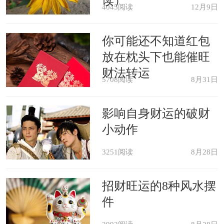
读）
4045阅读
12月9日
你可能还不知道红包
放在枕头下也能催旺
财法转运
5708阅读
8月31日
影响自身财运的破财
小动作
3251阅读
8月28日
招财旺运的8种风水摆
件