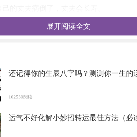
自己的丈夫病倒了，丈夫会长寿。
展开阅读全文
卧床不起，会成为敌人的阶下囚。
自己生病，负担会减少。
有疾，预示会失去人们的帮助。
还记得你的生辰八字吗？测测你一生的
自己有病，考试会不及格。
102530阅读
自己有病，不久会释放出狱。
运气不好化解小妙招转运最佳方法（必