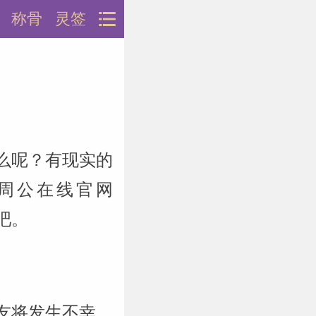
称骨
灵签
么呢？有现实的
周公在线官网
说吧。
友将发生不幸。