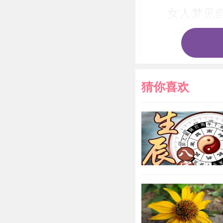
女人梦见
梦见敌人
病人梦见
猜你喜欢
梦见朋友
学生梦见
囚犯梦见