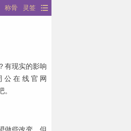
称骨
灵签
？有现实的影响
周公在线官网
说吧。
望做些改变，但