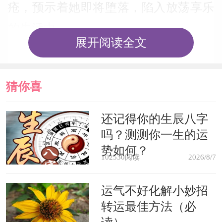
疮，预示着她即将堕落，陷入放荡享乐
的生活中。
展开阅读全文
生活中的疮是指皮肤上肿烂溃疡的
病。梦中的头上长疮说明自己的工作压
猜你喜
力太大，应注意适当的休息。
欢
还记得你的生辰八字
吗？测测你一生的运
梦见头长疮，大可不必认为工作压
势如何？
力会大，有压力才会有进步，有成长，
102530阅读
2026/8/7
不过累了也有适当休息。
运气不好化解小妙招
转运最佳方法（必
病人梦见头上生疮，身体不久会痊