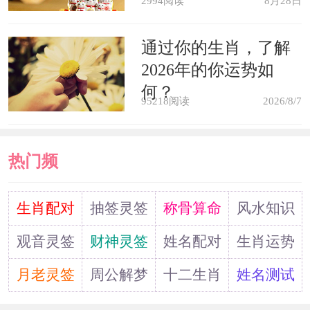
2994阅读
8月28日
通过你的生肖，了解
2026年的你运势如
何？
95218阅读
2026/8/7
热门频
道
生肖配对
抽签灵签
称骨算命
风水知识
观音灵签
财神灵签
姓名配对
生肖运势
月老灵签
周公解梦
十二生肖
姓名测试