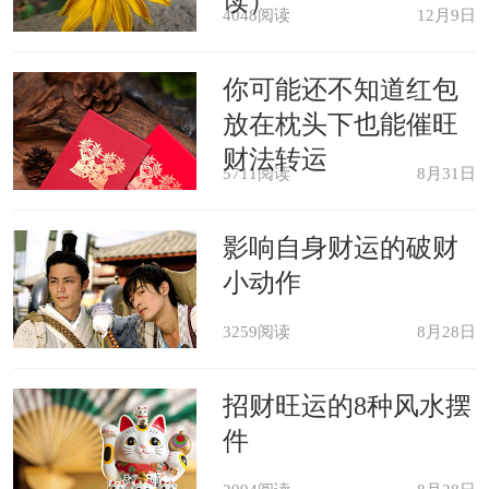
读）
愈。
4048阅读
12月9日
你可能还不知道红包
单身人士梦见头长疮主近期爱情运
放在枕头下也能催旺
势，一时的成功，但结果失败。
财法转运
5711阅读
8月31日
老人梦见头长疮主旅行，障碍会
影响自身财运的破财
有，但会化凶为吉。
小动作
梦见头上生疮，吉兆，预示着身体
3259阅读
8月28日
会很健康。
招财旺运的8种风水摆
件