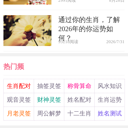
的乞丐，无休止的慈善捐助的请求，都
2991阅读
8月28日
让你十分困扰。
通过你的生肖，了解
2026年的你运势如
梦见流脓血的疖子，你很快会遇到
何？
95218阅读
2026/7/31
不顺心的事情。也许是朋友的虚伪将给
你带来很多麻烦。
热门频
梦见自己前额上的疖子，表示你周
道
围的人将要患病。
生肖配对
抽签灵签
称骨算命
风水知识
观音灵签
财神灵签
姓名配对
生肖运势
梦见你为身上的疣困扰，预示你将
月老灵签
周公解梦
十二生肖
姓名测试
无法跨越成功获取名利的障碍。