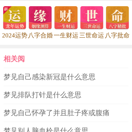
梦见疣从你的手上脱落，预示在积
探寻获取财富的过程中，你将会克服所
遭遇的种种困难。
2024运势
八字合婚
一生财运
三世命运
八字批命
梦见他人身上长疣，预示在你周围
相关阅
暗藏着怀有恶意的人。梦见你为他们医
读
梦见自己感染新冠是什么意思
治，表明你将不得不花大力气与之抗
争，以防止他们对你和你的财产造成侵
梦见排队打针是什么意思
害。
梦见自己怀孕了并且肚子疼或腹痛
梦见别人脑血栓是什么意思