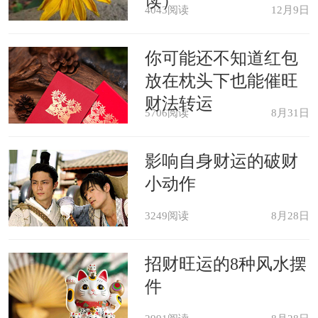
读）
4043阅读
12月9日
梦见自己患有疥癣，表示你相当洁
你可能还不知道红包
身自爱，在择友时很小心。
放在枕头下也能催旺
财法转运
年轻女性梦见生疥癣，象征她会结
5706阅读
8月31日
交些不三不四的朋友。
影响自身财运的破财
梦见自己身上有癣，预示在不久的
小动作
将来你会得小毛病，或者遇到让人非常
3249阅读
8月28日
恼怒的麻烦事。
招财旺运的8种风水摆
件
梦见别人身上有癣，预示需要救助