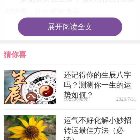
和诉苦，让你感同身受。
展开阅读全文
一个女人梦见丘疹破坏了自己的美
丽容颜，表示她的不端行为，或者表现
猜你喜
在家庭生活中，或者是在社交生活中，
将遭到朋友和熟人的指责;此梦过后，她
欢
还记得你的生辰八字
吗？测测你一生的运
可能会遇到烦恼。
势如何？
102530阅读
2026/7/31
梦见你努力避免传染疥癣，意味着
在你努力追求事业，成功的时候，总怕
运气不好化解小妙招
转运最佳方法（必
有什么事情出差错。