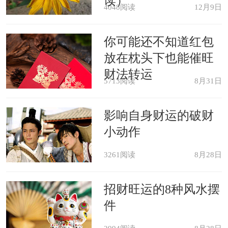
读）
4048阅读
12月9日
心理学解梦
你可能还不知道红包
梦境解说：生病主健康。疾病意味
放在枕头下也能催旺
着承担痛苦。承担痛苦的能力越强，身
财法转运
5713阅读
8月31日
体就越健康，所以生病表示健康。
影响自身财运的破财
心理分析：女人梦见生病，暗示着
小动作
会怀孕，因为怀孕和分娩的痛苦就像一
3261阅读
8月28日
次疾病。少女梦见生病，暗示着会失
恋，失恋虽然痛苦，却往往更加健康，
招财旺运的8种风水摆
件
且最后也能找到一份美好的爱情。梦见