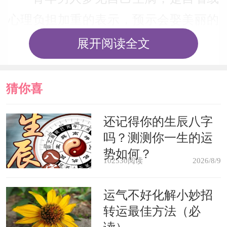
心理负担加重的表示，预示会娶美丽的
妻子。
展开阅读全文
学生梦见自己生病，是督促学生抓
猜你喜
紧时间学习，否则成绩会下降的表示。
欢
还记得你的生辰八字
病人梦见自己生病，暗示病情将好
吗？测测你一生的运
转，心理负担减少。
势如何？
102530阅读
2026/8/9
囚犯梦见自己生病，则多象征减刑
运气不好化解小妙招
或出狱。
转运最佳方法（必