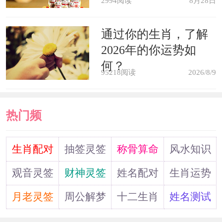
自己患病，是祥兆。青年男子梦见自己
2994阅读
8月28日
生病，会娶一个亭亭玉立的女子为妻。
通过你的生肖，了解
病人梦见自己生病，负担会减少。女人
2026年的你运势如
梦见自己的丈夫病倒了，暗示着丈夫会
何？
95218阅读
2026/8/9
长寿。梦见敌人卧床不起，是凶兆，要
小心应对。梦见自己成为精神病患者，
热门频
是跨过障碍和难关，生活越来越安定、
道
富裕的征兆。
生肖配对
抽签灵签
称骨算命
风水知识
观音灵签
财神灵签
姓名配对
生肖运势
月老灵签
周公解梦
十二生肖
姓名测试