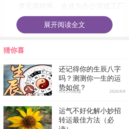
梦见眼睛疼。会成为办公室或工厂
的负责人。
展开阅读全文
梦见膝盖或腿疼，或者肾脏疼痛，
不久的将来要出国访问，能发大财。
猜你喜
欢
梦见后背疼，会身居要职。
还记得你的生辰八字
吗？测测你一生的运
梦见全身疼痛，家人之间会产生隔
势如何？
102530阅读
2026/8/8
阂。
运气不好化解小妙招
已婚女人梦见肚子疼，会怀孕。
转运最佳方法（必