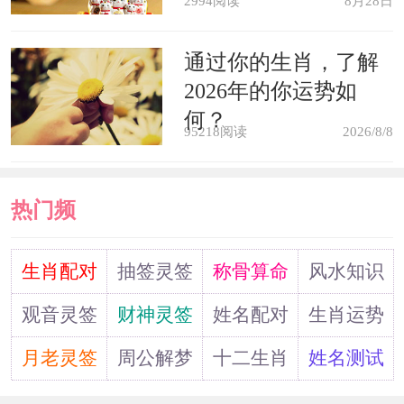
2994阅读
8月28日
全身疼者，家失和。《周公解梦》
通过你的生肖，了解
2026年的你运势如
何？
95218阅读
2026/8/8
热门频
道
生肖配对
抽签灵签
称骨算命
风水知识
观音灵签
财神灵签
姓名配对
生肖运势
月老灵签
周公解梦
十二生肖
姓名测试