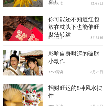
读）
4048阅读
12月9日
孕妇梦见肚子疼，分娩时要出问
题。
你可能还不知道红包
放在枕头下也能催旺
囚犯梦见胸口疼，会被加刑。
财法转运
5711阅读
8月31日
病人梦见全身疼痛，所亨受医护治
影响自身财运的破财
疗，不久会中止。
小动作
3259阅读
8月28日
旅行者梦见头疼，会迷路，很难到
达目的地。
招财旺运的8种风水摆
件
原版周公解梦