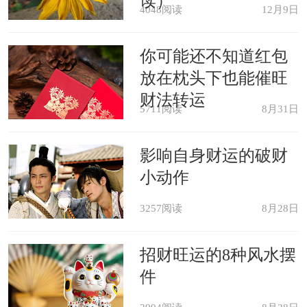
读）
不会被周围人影响学习，会在安静的环
4048阅读
12月9日
境下读书，心思会全部放到书本上。
你可能还不知道红包
放在枕头下也能催旺
老人梦见自己秃顶，要避免与人争
财法转运
5711阅读
8月31日
执，争执定不利。
影响自身财运的破财
小动作
3257阅读
8月28日
招财旺运的8种风水摆
件