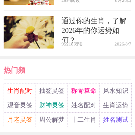
2994阅读
8月28日
通过你的生肖，了解
2026年的你运势如
何？
95218阅读
2026/8/7
热门频
道
生肖配对
抽签灵签
称骨算命
风水知识
观音灵签
财神灵签
姓名配对
生肖运势
月老灵签
周公解梦
十二生肖
姓名测试