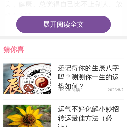
美，健康。总觉得自己比不上别人。放
松身心吧。
展开阅读全文
女人梦见秃顶是认为，自己的男人
无能，软弱，有一种鄙视的心理。(周公
猜你喜
解梦)
欢
还记得你的生辰八字
吗？测测你一生的运
梦见担心丈夫头发掉落变成秃顶，
势如何？
这是用梦境体现了对丈夫的无能、软弱
102530阅读
2026/8/7
的嫌恶和怨恨。
运气不好化解小妙招
转运最佳方法（必
求学者梦见秃顶，预示着学业上，