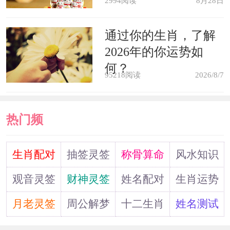
2994阅读
8月28日
通过你的生肖，了解
2026年的你运势如
何？
95218阅读
2026/8/7
热门频
道
生肖配对
抽签灵签
称骨算命
风水知识
观音灵签
财神灵签
姓名配对
生肖运势
月老灵签
周公解梦
十二生肖
姓名测试