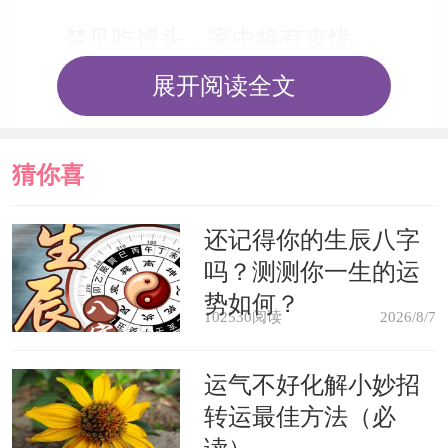
梦见吃馒头，家中将有丧忧。
展开阅读全文
梦见吃馒头，会遇到让自己生气的
事情。
猜你喜
原版周公解梦
欢
还记得你的生辰八字
吗？测测你一生的运
见馒头未食，主气。《周公解梦》
势如何？
102530阅读
2026/8/7
梦食馒头。梦他人食者主喜庆事，
运气不好化解小妙招
梦自己食者主口舌散。梦人授之而不食
转运最佳方法（必
者，主愠怒忧闷。《梦林玄解》