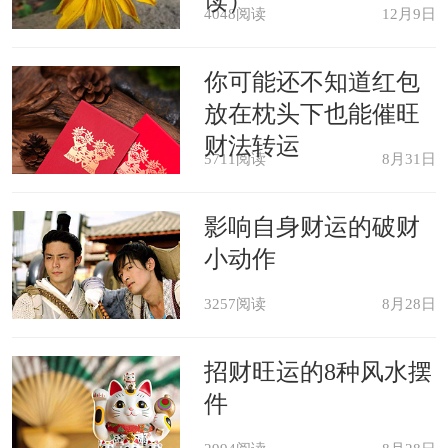
读）
4048阅读
12月9日
食馒头，主口舌散。《周公解梦》
你可能还不知道红包
放在枕头下也能催旺
财法转运
5711阅读
8月31日
影响自身财运的破财
小动作
3257阅读
8月28日
招财旺运的8种风水摆
件