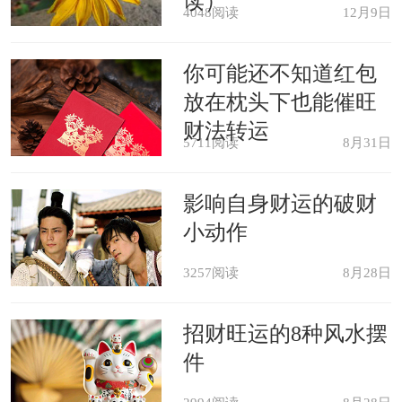
读）
心理学解梦
4048阅读
12月9日
你可能还不知道红包
梦境解说：梦者如果在梦中获得任
放在枕头下也能催旺
务，参加宴会工作，并担任服务，那末
财法转运
5711阅读
8月31日
他便应该注意不保守和不隐满生活中的
许多好事，因为他始终是一个无私的
影响自身财运的破财
人。如果他自己是宴会的客人，梦境让
小动作
他意识到寻求营养的迫切需要(不仅是身
3257阅读
8月28日
体上)。
招财旺运的8种风水摆
心理分析：梦者从梦境中获得启
件
示，不能随心所欲地动用自己的精神能