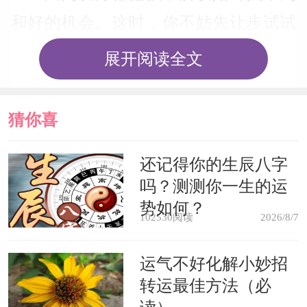
和好的机会。这时，你不妨先让步试试
看。
展开阅读全文
梦见宴会，表示愉快的时刻快要来
猜你喜
临。
欢
还记得你的生辰八字
梦中如果宴会显得混乱，意味着疏
吗？测测你一生的运
忽或疾病导致争吵和不愉快。
势如何？
102530阅读
2026/8/7
梦见赴宴迟到，暗示周围会有许多
运气不好化解小妙招
人批评你的某一行为。
转运最佳方法（必