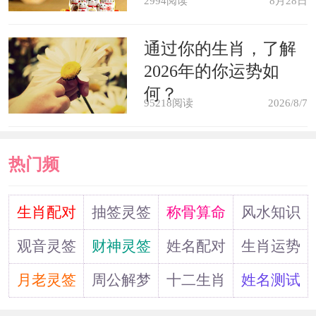
2994阅读
8月28日
力。在质量问题上，他应该满足于第二
通过你的生肖，了解
回精神营养的选择。
2026年的你运势如
何？
精神象征：节日宴请象征着人们寻
95218阅读
2026/8/7
求精神营养的迫切愿望。
热门频
原版周公解梦
道
生肖配对
抽签灵签
称骨算命
风水知识
贵人赐宴，主疾病。《周公解梦》
观音灵签
财神灵签
姓名配对
生肖运势
梦赴仙宴。女子梦之，主有大吉庆;
月老灵签
周公解梦
十二生肖
姓名测试
病人梦之，主有祸殃。《断梦秘书》