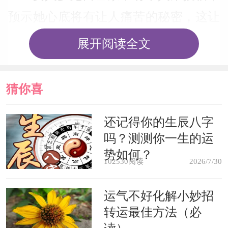
预示她心底将有让人痛苦的秘密，这让
她很沉重。
展开阅读全文
梦见客人离开时没有付账，在和男
猜你喜
性的交往中，她将遇到意想不到的烦心
事。
欢
还记得你的生辰八字
吗？测测你一生的运
梦见自己寄宿后付账，预示得到恩
势如何？
102530阅读
2026/7/30
惠以及金钱的积累。
运气不好化解小妙招
梦见借宿的案例分析
转运最佳方法（必