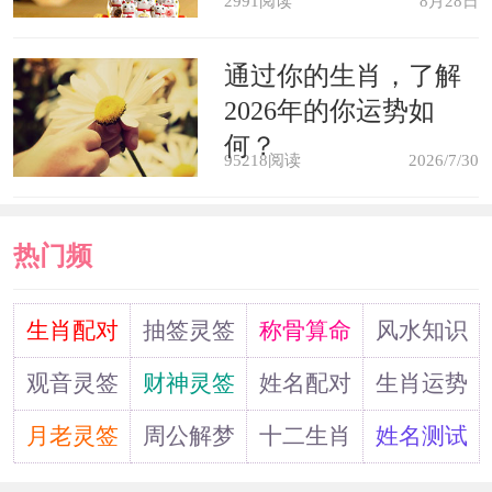
2991阅读
8月28日
当然，感情上面会因为财不顺走点
通过你的生肖，了解
下坡路。
2026年的你运势如
何？
95218阅读
2026/7/30
热门频
道
生肖配对
抽签灵签
称骨算命
风水知识
观音灵签
财神灵签
姓名配对
生肖运势
月老灵签
周公解梦
十二生肖
姓名测试