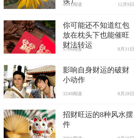
读）
梦境描述：梦见我好像和我的老公
4041阅读
12月9日
带着几个孩子去一个地方，到哪就住进
你可能还不知道红包
了一个房子里，孩子们把屋子弄得乱七
放在枕头下也能催旺
八糟，好像不清楚是谁家的。这时我的
财法转运
5706阅读
8月31日
同事给我打电话，我很友好地和她聊
影响自身财运的破财
天，这时我已经意识到我住的房子是她
小动作
家的，等到下午她来到了我们住的房子
3249阅读
8月28日
里，很不高兴的样子，我也很尴尬。
招财旺运的8种风水摆
梦境解析：财不顺时期，可以请一
件
些旺财的东西提升财运。