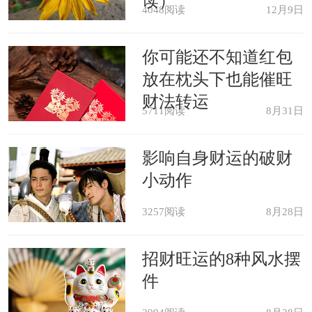
读）
4048阅读
12月9日
你可能还不知道红包
放在枕头下也能催旺
财法转运
5711阅读
8月31日
影响自身财运的破财
小动作
3257阅读
8月28日
招财旺运的8种风水摆
件