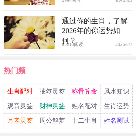
2994阅读
8月28日
通过你的生肖，了解
2026年的你运势如
何？
95218阅读
2026/8/7
热门频
道
生肖配对
抽签灵签
称骨算命
风水知识
观音灵签
财神灵签
姓名配对
生肖运势
月老灵签
周公解梦
十二生肖
姓名测试