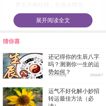
梦见采摘核桃，灾难会降临。
展开阅读全文
女人梦见核桃，家里会闹矛盾。
梦见送给别人核桃，能得到新的荣
猜你喜
誉。
欢
还记得你的生辰八字
梦见收到别人送给的核桃，意味着
吗？测测你一生的运
要失去朋友。
势如何？
102530阅读
2026/8/7
梦见虫蛀过的核桃仁，预示梦者近
运气不好化解小妙招
期小心被欺骗。
转运最佳方法（必