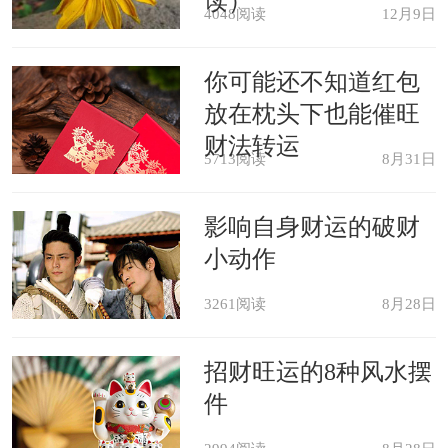
读）
4048阅读
12月9日
梦中的食量不小，表示你觉得有需
你可能还不知道红包
要作出补给，以免力有不逮。而所吃的
放在枕头下也能催旺
财法转运
食物就是代表你自觉缺乏了的能量，例
5713阅读
8月31日
如甜品是爱情元素，牛是勤奋等。
影响自身财运的破财
除此以外，也有另一可能，就是会
小动作
否是你过于注重外观、青春与美容方面
3261阅读
8月28日
呢?譬如说正在节食的话，也会做大吃
招财旺运的8种风水摆
大喝的梦来满足自己一番啊!
件