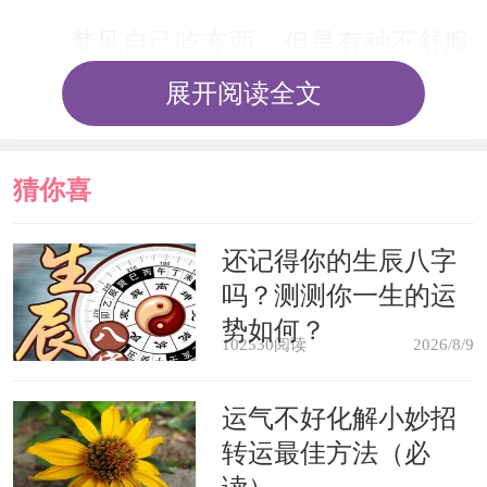
梦见自己吃东西，但是有种不舒服
的感觉，表明您近期压力比较大，需要
展开阅读全文
自我调节，或休息一段时间;
猜你喜
梦见自己拒绝吃东西，如果出现这
类梦境，往往意味着梦者长期得不到
欢
还记得你的生辰八字
吗？测测你一生的运
关，产生的一种心理上的逆反;
势如何？
102530阅读
2026/8/9
心理学解梦
运气不好化解小妙招
梦见吃东西，显示你正在焦虑，觉
转运最佳方法（必
得自己缺乏某种力量。