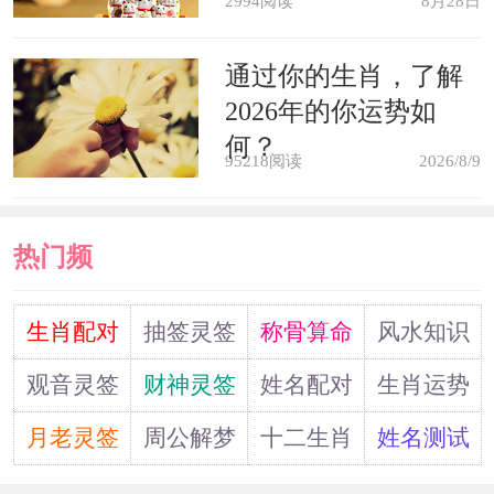
2994阅读
8月28日
通过你的生肖，了解
2026年的你运势如
何？
95218阅读
2026/8/9
热门频
道
生肖配对
抽签灵签
称骨算命
风水知识
观音灵签
财神灵签
姓名配对
生肖运势
月老灵签
周公解梦
十二生肖
姓名测试