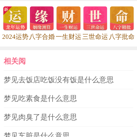
了到另一个楼层或空间去。
除非停电或者为了健康的理由，当
2024运势
八字合婚
一生财运
三世命运
八字批命
有电梯可以坐的时候，大部份的人不会
选择这么气喘吁吁的丽子。
相关阅
相较于搭乘电梯的毫不费力，楼梯
读
梦见去饭店吃饭没有饭是什么意思
间每一阶的上下都得靠自己走出来。
梦见吃素食是什么意思
在梦中爬上楼梯，很像是力求上进
梦见肉臭了是什么意思
的心情投射，走下楼梯，则可能是对自
梦见车脏是什么意思
己不太顺利人生的反映。