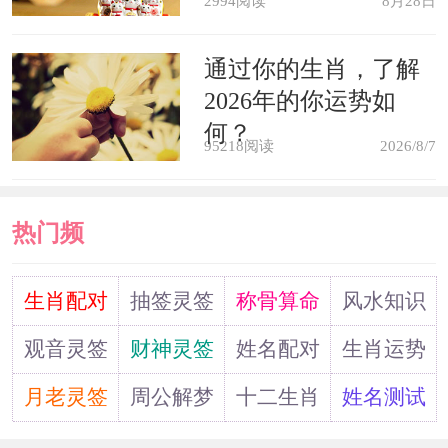
2994阅读
8月28日
值得付出这么多努力吗?
通过你的生肖，了解
2026年的你运势如
有时你在梦中下楼梯，走着走着遇
何？
见好久不见的朋友，就在楼梯间热切地
95218阅读
2026/8/7
聊起天来。梦也许在说，放下了一些事
情，你会找回更多值得纪念的事情。
热门频
道
如果梦见被看不见的力量拉扯着滚
生肖配对
抽签灵签
称骨算命
风水知识
下楼梯，到了底部却发现一片美景，这
观音灵签
财神灵签
姓名配对
生肖运势
自然是退一步海阔天空的最佳写照。
月老灵签
周公解梦
十二生肖
姓名测试
爬楼梯是一个过程，你爬楼梯是为