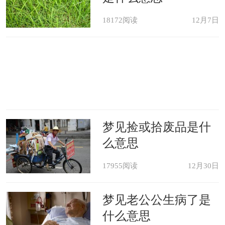
所以，梦见下楼梯也不见得全是坏
18172阅读
12月7日
事。
有时你在梦中下楼梯，走着走着遇
见好久不见的朋友，就在楼梯间热切地
聊起天来。
梦见捡或拾废品是什
么意思
17955阅读
12月30日
梦见老公公生病了是
什么意思