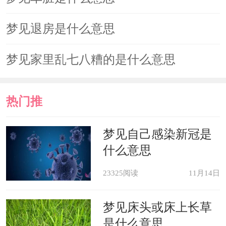
梦见退房是什么意思
虽说人往高处爬，但你可能满身大
汗地爬到梦的终点，临风一吹，才体悟
梦见家里乱七八糟的是什么意思
到高处不胜寒的真谛;一面爬着楼梯，一
面欣赏四周出现的景色，或许能够让你
热门推
醒悟到过程比结果重要;梦里的楼梯有时
荐
梦见自己感染新冠是
甚至无限延伸，精疲力竭的你始终看不
什么意思
到目的地，这时或许你该考虑一下，上
23325阅读
11月14日
面的目的地，真的值得付出这么多努力
吗?
梦见床头或床上长草
是什么意思