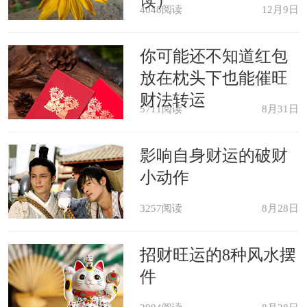
读）
4048阅读
12月9日
在梦中爬上楼梯，是力求上进的心
你可能还不知道红包
情投射;走下楼梯，则可能是对自己不太
放在枕头下也能催旺
顺利人生的反映。
财法转运
5711阅读
8月31日
梦中一面爬着楼梯，一面欣赏四周
影响自身财运的破财
出现的景色，或许能让你醒悟到过程比
小动作
结果重要。
3257阅读
8月28日
梦里的楼梯有时甚至无限延伸，精
招财旺运的8种风水摆
疲力竭的你始终看不到目的地，这时或
件
许你该考虑一下，上面的目的地，真的