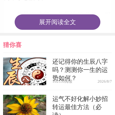
梦见下楼梯，并且比较危险，很
展开阅读全文
陡，则你要对目前的工作、生意、感情
等加以小心，不要使事情处于不可控制
猜你喜
的杂乱之中。
欢
还记得你的生辰八字
梦见下梯子，经济会受损，名誉扫
吗？测测你一生的运
地。
势如何？
102530阅读
2026/8/7
梦见下楼梯，气盛之梦 梦向下、下
运气不好化解小妙招
坠，则多为脱肛、痔疮、泄泻等下部不
转运最佳方法（必
舒所致。