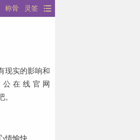
称骨
灵签
有现实的影响和
周公在线官网
说吧。
心情愉快。