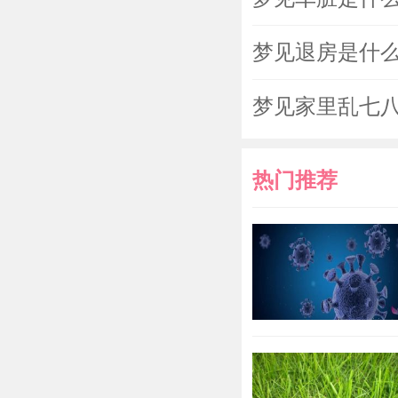
梦见退房是什
梦见家里乱七
热门推荐