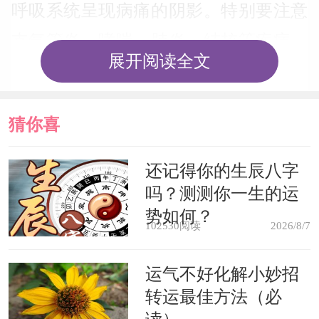
呼吸系统呈现病痛的阴影。特别要注意
支气管炎、哮喘、肺炎、结核等疾病。
展开阅读全文
当然也要小心感冒。
考生梦见挂窗帘，预示近期考试成
猜你喜
绩好，但不可以太大意。
欢
还记得你的生辰八字
吗？测测你一生的运
职员梦见挂窗帘，主要努力工作方
势如何？
能进财。
102530阅读
2026/8/7
女人梦见挂窗帘则您的运势摇摆不
运气不好化解小妙招
转运最佳方法（必
定，万事不如意。出外旅游要小心，注