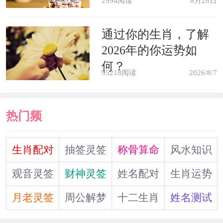
2994阅读
8月28日
通过你的生肖，了解
2026年的你运势如
何？
95218阅读
2026/8/7
热门频
道
生肖配对
抽签灵签
称骨算命
风水知识
观音灵签
财神灵签
姓名配对
生肖运势
月老灵签
周公解梦
十二生肖
姓名测试