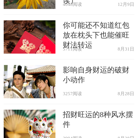
读）
意交通安全。
4048阅读
12月9日
你可能还不知道红包
放在枕头下也能催旺
财法转运
5711阅读
8月31日
影响自身财运的破财
小动作
3257阅读
8月28日
招财旺运的8种风水摆
件