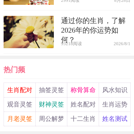
2991阅读
8月28日
梦见参加宴会(聚餐吃饭)，这是一
个好梦，如果在宴会上吃的是山珍海
通过你的生肖，了解
味、喝的是陈年佳酿，表示你在事业上
2026年的你运势如
何？
会大有收获，财富不断累积，而且和朋
95218阅读
2026/8/1
友也处的很好。
热门频
梦见在家里与家人一起吃饭，表示
金钱运上升。可以期待收入不断增加，
道
生肖配对
抽签灵签
称骨算命
风水知识
口袋中绰绰有余。不过，要注意不可凭
观音灵签
财神灵签
姓名配对
生肖运势
一时的冲动而买些没用的东西。
月老灵签
周公解梦
十二生肖
姓名测试