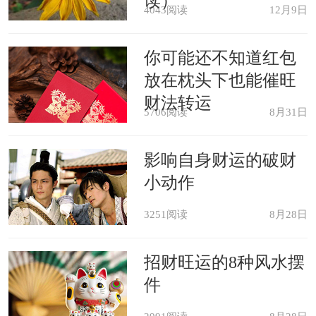
读）
4043阅读
12月9日
梦见朋友亲人死亡，表示你可能有
悲哀的事情降临，也有可能自己或亲友
你可能还不知道红包
放在枕头下也能催旺
即将会生病。
财法转运
5706阅读
8月31日
梦见朋友被杀，这是暗示你之前可
影响自身财运的破财
能有某些原因与他发生了小磨擦，而渐
小动作
渐关系疏远了，这个梦是告诉你，现在
3251阅读
8月28日
正是你们解开心结的大好时机，也许他
现在的心情不大好，你可以主动的去关
招财旺运的8种风水摆
心他，化开这个心结。
件