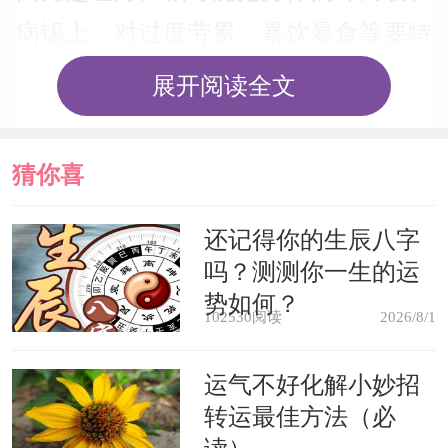
病锡上。对过度劳累、暴饮暴食等要特
别小心。
展开阅读全文
梦见老朋友，表示你将会收到一封
猜你喜
意想不到的来信，或者会在近期发生一
件令你感到非常愉快的事情。
欢
还记得你的生辰八字
吗？测测你一生的运
梦见与家人吃饭，表示你最近的收
势如何？
102530阅读
2026/8/1
入会接二连三的锦囊日饱，但要注意不
可以因为冲动而乱买东西，浪费了你的
运气不好化解小妙招
转运最佳方法（必
辛苦钱。