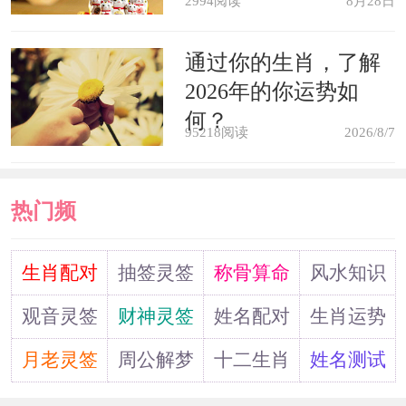
2994阅读
8月28日
梦见洗澡水像泥，这是表示你的恋
人将慢慢的在接近你。另一个意思是疾
通过你的生肖，了解
2026年的你运势如
病正要找上你，要尽快就医治疗。
何？
95218阅读
2026/8/7
梦见洗澡，是表示你很渴断爱情，
不过你心里也很怕受到不好的影响，而
热门频
失去判断能力，内心在挣札中。如果是
道
已婚男性梦洗澡，意味会有外遇，要赶
生肖配对
抽签灵签
称骨算命
风水知识
快想出对策解决才行。
观音灵签
财神灵签
姓名配对
生肖运势
月老灵签
周公解梦
十二生肖
姓名测试
梦见在海中洗澡，这是表示你的工
作事业将会有新的开始，你所学到的知