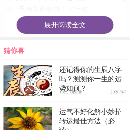
当，品德从此就染上了污点。
展开阅读全文
梦见在海中游泳，表示你目前的气
势正旺，且在辛苦的耕耘之后，将会在
猜你喜
不久之后得到回报与荣誉。
欢
还记得你的生辰八字
女人梦见在贮水池里洗澡，表示不
吗？测测你一生的运
久要分娩。
势如何？
102530阅读
2026/8/7
梦见在洗澡，表示你会关心异性朋
运气不好化解小妙招
友，但又怕丧失判断能力，做出伤风败
转运最佳方法（必
俗的事情来，要注意约束自己的行为。