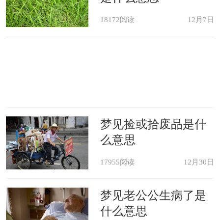
梦境解说：梦中见到停留某种洗
18172阅读
12月7日
澡，可能意味着你愿意摆脱旧的感觉、
感情，希望得到休息、解除疲劳。梦见
洗澡，表示你有机会重新审视往日的经
历，思考新的行为方式。
梦见捡或拾废品是什
心理分析：你在梦中见到有人洗
么意思
澡，表示你愿意对那个人悉心关怀，或
17955阅读
12月30日
者与他建立更为深层次的密切联系。
梦见老公公生病了是
精神象征：在城市或公开浴室中洗
什么意思