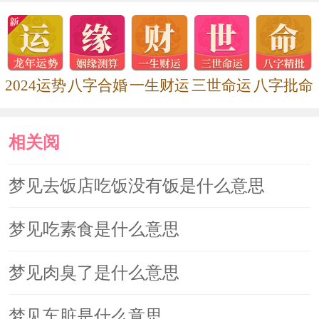
识技能也能够在新工作派上用场，让你
欣喜不已。
2024运势
八字合婚
一生财运
三世命运
八字批命
梦见和妻子一块在贮水池里洗澡，
表示夫妻生活和谐，幸福。
相关阅
梦见洗澡水冷热，那表示你目前的
读
梦见去饭店吃饭没有饭是什么意思
身体健康状况良好，没有什么毛病。如
梦见吃素食是什么意思
果感觉到洗澡水是热呼呼的，那么这是
个坏预兆，将会有不好的事降临在你身
梦见肉臭了是什么意思
上。
梦见车脏是什么意思