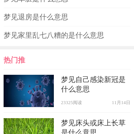
病人梦见在贮水池里洗澡，表示不
梦见退房是什么意思
久会恢复健康。
梦见家里乱七八糟的是什么意思
梦见夫妻共浴，而且水温适合、心
情愉快，表示你们俩的感情和睦，是一
热门推
个幸福美满的家庭。
荐
梦见自己感染新冠是
什么意思
梦见仇人在贮水池里洗澡，表示可
能会上当受骗。
23325阅读
11月14日
心理学解梦
梦见床头或床上长草
是什么意思