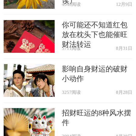
读）
4048阅读
12月9日
女生做此梦就要特别小心，可能会有男
生侵犯你。
你可能还不知道红包
放在枕头下也能催旺
梦见和朋友在贮水池里洗澡，表示
财法转运
5711阅读
8月31日
你会得到人们的爱戴。
影响自身财运的破财
商人梦见在水库里洗澡，表示不久
小动作
的将来，会做一宗大买卖。
3257阅读
8月28日
男人梦见在贮水池里洗澡，表示这
招财旺运的8种风水摆
是富有的征兆。
件