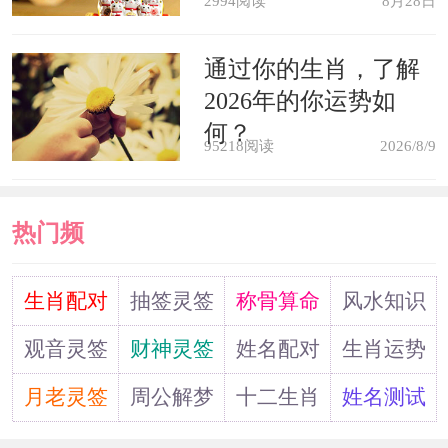
2994阅读
8月28日
热恋中的女字梦见自己跨过一条大
河预示着两个人在感情将会美满，有可
通过你的生肖，了解
能会走向婚姻的殿堂。
2026年的你运势如
何？
95218阅读
2026/8/9
已婚的男子梦见自己准备跨过一条
大河预示着你们两个的感情有了间隙，
热门频
你希望能够缓和双方的关系。
道
生肖配对
抽签灵签
称骨算命
风水知识
病人梦见自己跨过一条大河预示着
观音灵签
财神灵签
姓名配对
生肖运势
疾病即将得到治愈，身体会恢复健康，
建议保持良好的心态并偶尔的进行一次
月老灵签
周公解梦
十二生肖
姓名测试
身体锻炼，能够使自己的身体恢复速度