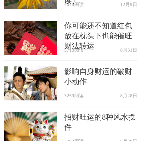
读）
4048阅读
12月9日
大河面前很踌躇地不知道怎么往前走预
示着可能会遇到无法解决的困境，或者
你可能还不知道红包
放在枕头下也能催旺
是有小人在阻碍你的发展，这个时候你
财法转运
需要小心谨慎行事，多问问信赖的并令
5713阅读
8月31日
人信任的朋友的意见。
影响自身财运的破财
小动作
当官者梦见自己跨过湍急的大河预
3259阅读
8月28日
示着自己会有升迁之喜，在此过程中可
能会经受各种考验，需要坚持本心才能
招财旺运的8种风水摆
解决一切挑战。
件