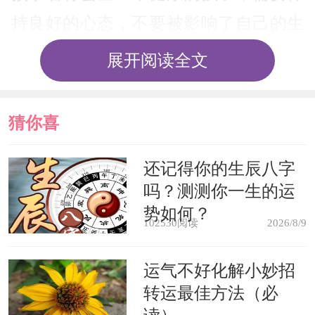
持良好的心态，不要被影响了自己的生
活。
展开阅读全文
商人梦见自己过了河预示着将会发
猜你喜
财，生意上的亏损能够转为盈利。
欢
还记得你的生辰八字
学子梦见自己过了河预示着将会学
吗？测测你一生的运
业有所成就，学习方面一帆风顺，但是
势如何？
102530阅读
2026/8/9
不能太过骄傲，应该努力学习才能实现
自己的心愿。
运气不好化解小妙招
转运最佳方法（必
工作人士梦见自己站在一条湍急的