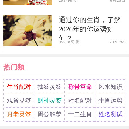
2994阅读
8月28日
学习成绩总是摇摆不定，时好时坏，自
通过你的生肖，了解
己要多多努力，争取稳定下来。
2026年的你运势如
何？
梦见自己一个人住大房子，说明自
95218阅读
2026/8/9
己内心很孤单，急切的需要有个人来陪
伴自己，给自己心灵上的安慰。
热门频
道
生肖配对
抽签灵签
称骨算命
风水知识
观音灵签
财神灵签
姓名配对
生肖运势
月老灵签
周公解梦
十二生肖
姓名测试