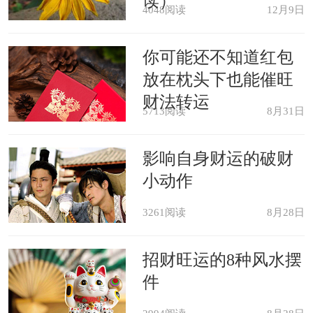
读）
4048阅读
12月9日
好，不然会给自己带来灾难。
你可能还不知道红包
未婚女子梦见住大房子，说明自己
放在枕头下也能催旺
对待感情还是犹豫不决，赶快下决心
财法转运
5713阅读
8月31日
吧，犹犹豫豫的总不是个办法。
影响自身财运的破财
上班族梦见住大房子，说明最近开
小动作
支会突然增大，有许多意想不到的地方
3261阅读
8月28日
都需要去花钱，自己得好好盘算一番，
招财旺运的8种风水摆
不然很难存到钱哦。
件
学生梦见住大房子，主学业，说明