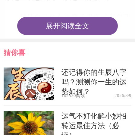
梦见自己住在大房子里面或者自己
展开阅读全文
的住的房子变大了，这表示你是一个积
极乐观的人，什么困难都不会难倒你，
猜你喜
你的人生之路会越走越宽，祝你幸福。
欢
还记得你的生辰八字
梦见住大房子，主财运，说明你最
吗？测测你一生的运
近偏财运不错，万事尽力而为，会有意
势如何？
102530阅读
2026/8/9
想不到的收获。
运气不好化解小妙招
女人梦见住大房子，说明最近是运
转运最佳方法（必
势低迷期，凡事不要强出头，低调点