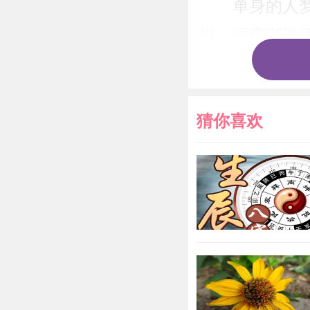
单身的人
恒，循序渐进
病人梦到
不要悲观自暴
猜你喜欢
求职者梦
不过有可能遇
梦见别人
事，有可能获
说，饥饿的人