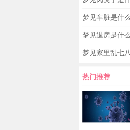
梦见车脏是什
梦见退房是什
梦见家里乱七
热门推荐