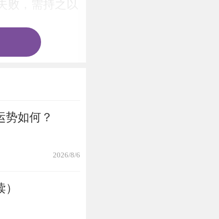
失败，需持之以
万事不如意。但
争取欲望很强，
运势如何？
2026/8/6
而且是帮人做好
从医学解度上来
读）
了。