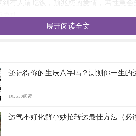
梦到有人请吃饭，预兆您的爱情，若性急会
便成功。
展开阅读全文
有人请吃饭，主运势，不佳。阻塞障碍多，
自弃，守得云开见月明。
见别人请我吃饭，预兆求职运势一般，不过
还记得你的生辰八字吗？测测你一生的
到态度较强硬的招聘方，火药味有点浓。
102530阅读
请我吃饭，预示着你在现实中多做点善事，
得酬劳钱，但也有可能会受到奉承和欺骗。
运气不好化解小妙招转运最佳方法（必
梦见食物，表明梦者邪气犯胃，要注意身体