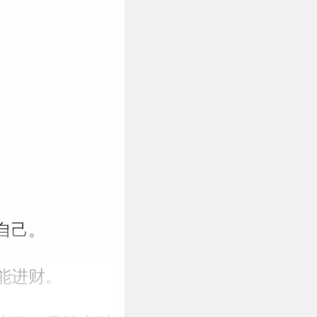
自己。
能进财。