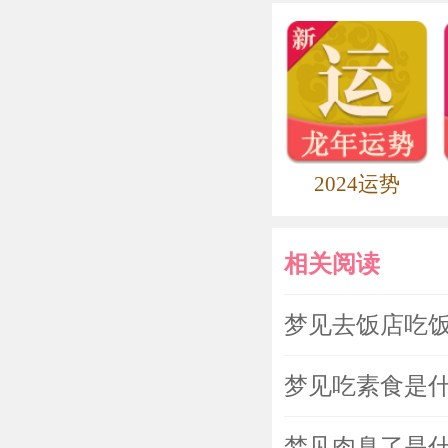
2024运势
相关阅读
梦见去饭店吃
梦见吃素食是
梦见肉臭了是