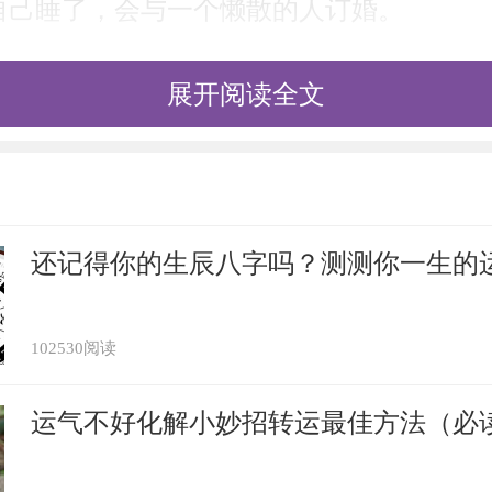
自己睡了，会与一个懒散的人订婚。
自己沉昏大睡，会生一个女孩。
展开阅读全文
打扰了自己的睡眠，事业将会发展。
睡眠被打扰，会尽快恢复健康。
还记得你的生辰八字吗？测测你一生的
失眠，生意会兴旺，广纳财源。
102530阅读
运气不好化解小妙招转运最佳方法（必
壁橱里，股市暗示主力股票会跌价。