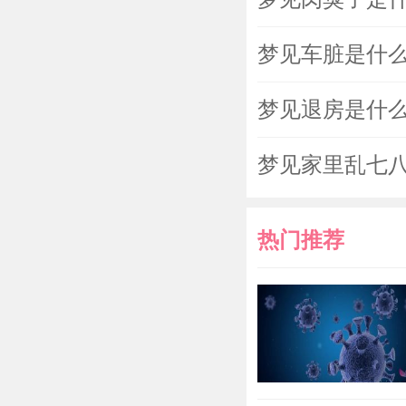
梦见车脏是什
梦见退房是什
梦见家里乱七
热门推荐