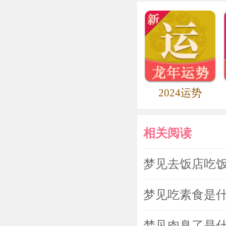
2024运势
相关阅读
梦见去饭店吃
梦见吃素食是
梦见肉臭了是