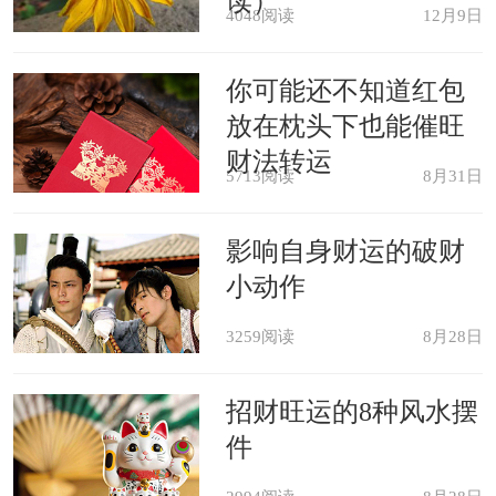
读）
4048阅读
12月9日
你可能还不知道红包
放在枕头下也能催旺
财法转运
5713阅读
8月31日
影响自身财运的破财
小动作
3259阅读
8月28日
招财旺运的8种风水摆
件