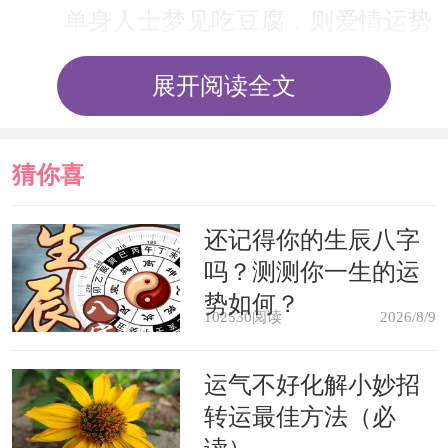
单身人士梦见吃豆腐，则爱情运势
不成功。
展开阅读全文
梦见做豆腐，幸福生活会通过自己
的努力很快到来。
猜你喜
欢
还记得你的生辰八字
吗？测测你一生的运
势如何？
102530阅读
2026/8/9
运气不好化解小妙招
转运最佳方法（必