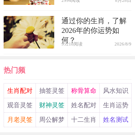
2994阅读
8月28日
通过你的生肖，了解
2026年的你运势如
何？
95218阅读
2026/8/9
热门频
道
生肖配对
抽签灵签
称骨算命
风水知识
观音灵签
财神灵签
姓名配对
生肖运势
月老灵签
周公解梦
十二生肖
姓名测试