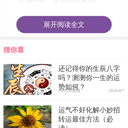
老人梦见猪肉，会得玻
展开阅读全文
病人梦见猪肉，病情会恶化。
猜你喜
梦见吃猪肉，预示着最近可能被病
欢
毒侵袭，需要注意身体健康。
还记得你的生辰八字
吗？测测你一生的运
如果梦中只是看见猪肉，并没有
势如何？
102530阅读
2026/8/7
吃，预示你将成功地从一次冲突中安然
运气不好化解小妙招
脱身。
转运最佳方法（必