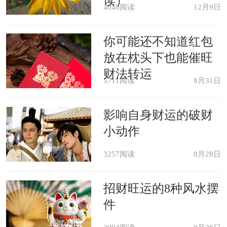
读）
原版周公解梦
4048阅读
12月9日
吃肉者，主富贵。《周公解梦》
你可能还不知道红包
放在枕头下也能催旺
刀割猪肉，主生玻《周公解梦》
财法转运
5711阅读
8月31日
卖肉，主结良缘，吉。《周公解
影响自身财运的破财
梦》
小动作
3257阅读
8月28日
梦见得熟肉，大吉。《敦煌本梦
书》
招财旺运的8种风水摆
件
梦见食生肉，凶;熟肉，吉。《敦煌