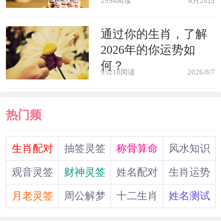
2994阅读
8月28日
本梦书》
通过你的生肖，了解
梦见食生肉，忧县官事。《敦煌本
2026年的你运势如
梦书》
何？
95218阅读
2026/8/7
梦见食猪肉者，主口舌。《敦煌本
梦书》
热门频
道
梦见宅内肉，凶。《敦煌本梦书》
生肖配对
抽签灵签
称骨算命
风水知识
观音灵签
财神灵签
姓名配对
生肖运势
梦见猪犬肉，县官事起。《敦煌本
月老灵签
周公解梦
十二生肖
姓名测试
梦书》