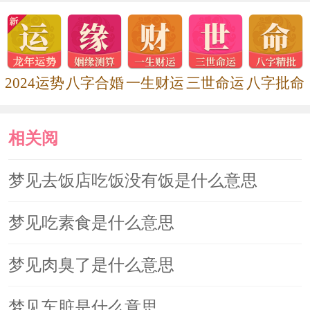
梦见猪肉，忧官事。《敦煌本梦
书》
2024运势
八字合婚
一生财运
三世命运
八字批命
食生肉，家人失和。《周公解梦》
食生肉凶，熟肉吉。《周公解梦》
相关阅
读
梦见去饭店吃饭没有饭是什么意思
食猪肉，主疾病至。《周公解梦》
梦见吃素食是什么意思
梦见肉臭了是什么意思
梦见车脏是什么意思