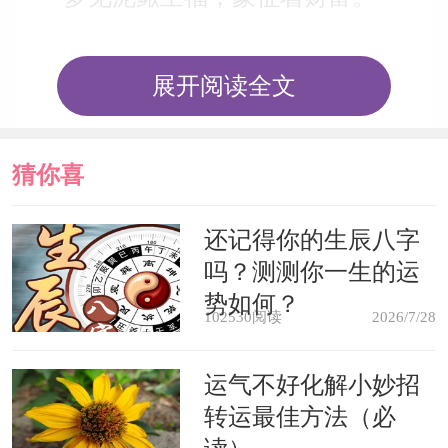
男人梦见泥鳅，预示梦者工作或事
展开阅读全文
业上能如鱼得水，处理事情十分圆滑合
理，而且会得到大家的认同。
猜你喜
女人梦见泥鳅，预示梦者财运上
欢
还记得你的生辰八字
升，女人会持家合理支配收入，得到丈
吗？测测你一生的运
夫与家人的支持。
势如何？
102530阅读
2026/7/28
农夫梦见泥鳅，这是祥瑞兆。预示
运气不好化解小妙招
梦者在秋天庄稼能够有个很好的收成。
转运最佳方法（必