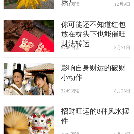
读）
4041阅读
12月9日
生病的人梦见泥鳅，预示梦者的身
体到了秋天疾病就能够得到痊愈，疾病
你可能还不知道红包
消失。
放在枕头下也能催旺
财法转运
5706阅读
8月31日
出行在外的人梦见泥鳅，预示梦者
在秋天的时候能够有机会回家与家人团
影响自身财运的破财
聚。
小动作
3249阅读
8月28日
学生梦见泥鳅，预示梦者会在秋天
举行的考试中取得很优异的学习成绩，
招财旺运的8种风水摆
件
这让你的家长很是欣慰。