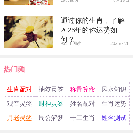
2987阅读
8月28日
从事文学工作的人梦见泥鳅，预示
梦者在秋天将会发生令你十分悲伤的事
通过你的生肖，了解
2026年的你运势如
情。
何？
95218阅读
2026/7/28
热门频
道
生肖配对
抽签灵签
称骨算命
风水知识
观音灵签
财神灵签
姓名配对
生肖运势
月老灵签
周公解梦
十二生肖
姓名测试