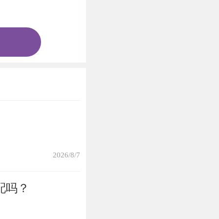
错。往常日子犯错
就会失去作业。
就更是要上点心
2026/8/7
会有点讳疾忌医，
配吗？
大问题的，所以