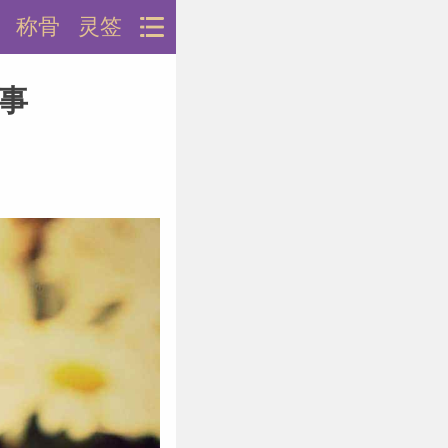
称骨
灵签
些事