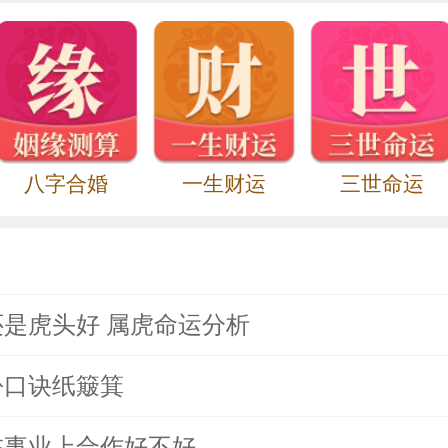
八字合婚
一生财运
三世命运
是虎头好 属虎命运分析
份口诀纸簸箕
在事业上合作好不好