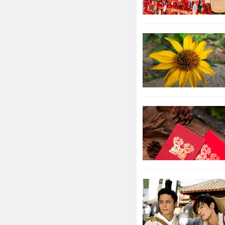
他们一直在躲
查，这样才干
属龙：做
属龙人的
欢任何磨蹭的人
都没有考虑清
停的去补救，
属狗：不
属狗人在