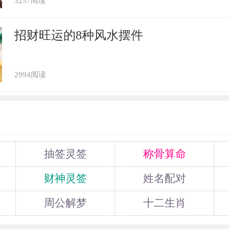
3257阅读
是一定能够要得回来的。而在2021年属
招财旺运的8种风水摆件
不回来而头疼。所以属狗人想要避免这样的
他人，由于这是很风险的一件事的。
2994阅读
属虎犯太岁的生肖 属蛇人犯双重太岁
五大生肖犯太岁
抽签灵签
称骨算命
太岁姓什么，太岁星君详解
财神灵签
姓名配对
周公解梦
十二生肖