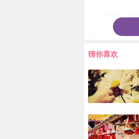
属鼠：作
属鼠人在
了还不要紧，
猜你喜欢
所以属鼠人明
了，要每一件
属兔：注
属兔人在
不太敢去看医