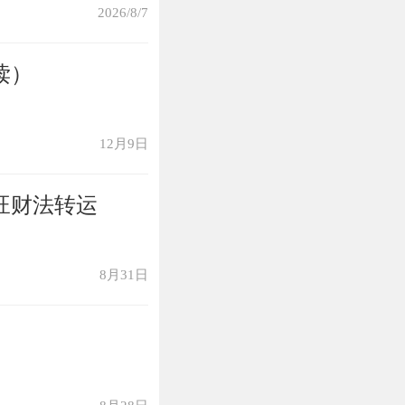
提前去做身体检
2026/8/7
读）
12月9日
来，是一个不喜
旺财法转运
，那就是许多问题
烦的，往后要不
8月31日
觉得借出去的钱