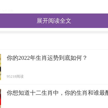
业犯错
展开阅读全文
2021年会注意力不集中，他们很简单会犯
还能够有机会抢救。可是在作业上犯错了，
知道自己状况不好，那么面临自己的作业
你的2022年生肖运势到底如何？
事都认真的再审核一遍才是。
意身体
95218阅读
2021年会感觉身体有许多的不适，而他们
你想知道十二生肖中，你的生肖和谁最
生。这是由于属兔人心里还是比较担心会出