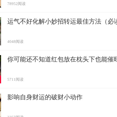
避。属兔人想要避免太岁的话，那么往常要
78952阅读
够及早发现问题，及早解决问题。
运气不好化解小妙招转运最佳方法（必
事多多考虑
4048阅读
举动力是很强，他们想到什么就会立马动起
你可能还不知道红包放在枕头下也能催
。可是他们在2021年也很简单会犯太岁
楚呢，就贸然去行事。这样会带来许多的麻
5711阅读
所以属龙人一定要多考虑才干举动。
影响自身财运的破财小动作
要借钱给他人
借钱这件事上总是很信任自己的朋友，他们