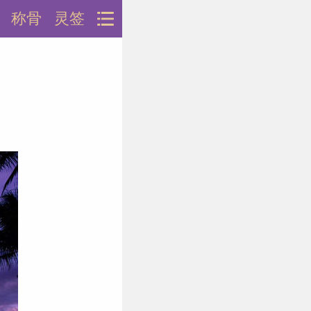
称骨
灵签