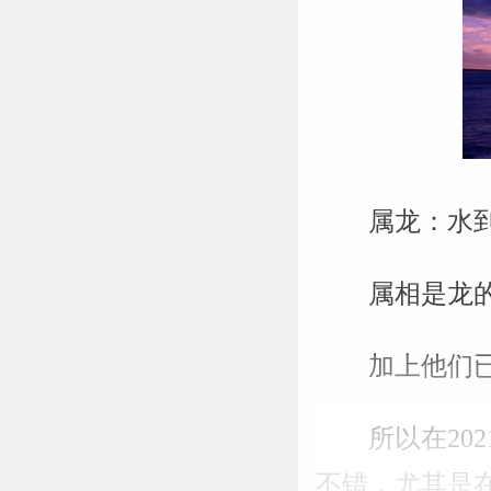
属龙：水
属相是龙的
加上他们
所以在2
不错，尤其是