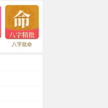
一同步入婚姻的
际关系在这一年
属牛2020年运
年末都不会出现
八字批命
的健康状况欠佳。
习惯，远离危险
定要做到劳逸结