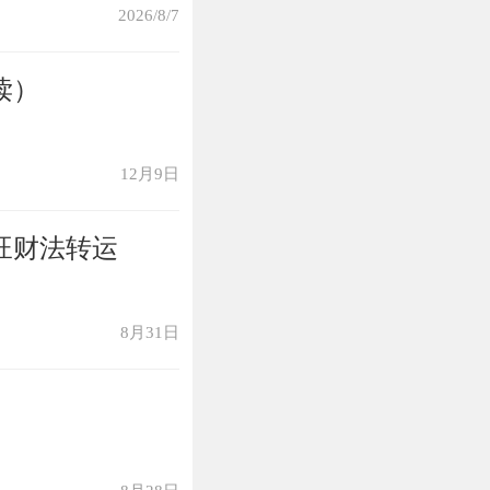
2026/8/7
中并不需要花费
读）
运在大部分时间
之后，收入便会
12月9日
运还是有着一些
旺财法转运
不要试图提升自
8月31日
入才是正道。