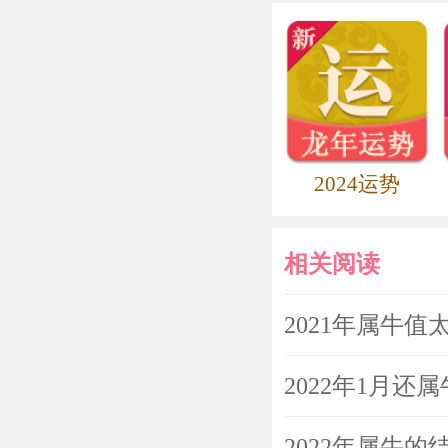
恋爱对象的丑
殿堂。男性丑
中表现不俗，他
势】中情感运
2024运势
太大的变化。
相关阅读
健康运势
2021年属牛
从【属牛
所以丑牛们除
2022年1月还
的环境之外，
2022年属牛