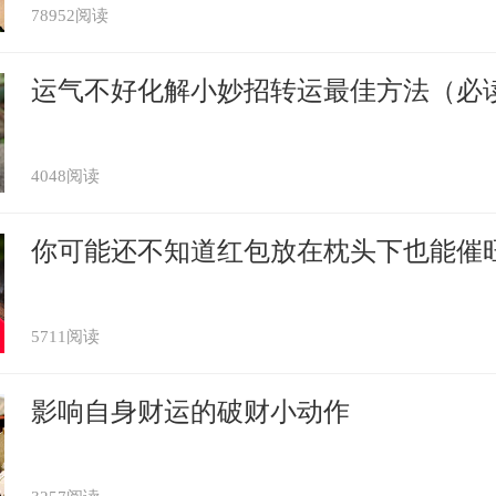
78952阅读
业运能够带动丑牛的财运，让他们在这一年
运气不好化解小妙招转运最佳方法（必
以获得不菲的财富收入，尤其是他们的正财
稳定，特别是当自己在工作中取得好的成绩
4048阅读
需要注意的是“天空”这颗飞星对于丑牛的财
毕竟丑牛不是一个特别擅长抓住机遇得人。
你可能还不知道红包放在枕头下也能催
牛们需要避免将手中的财富用于理财投资，
5711阅读
将时间和精力放在工作上赚取更多的正财收
影响自身财运的破财小动作
数：★★★☆☆