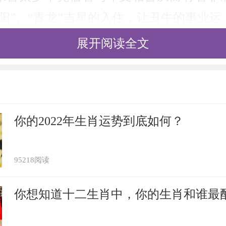
阳”、“青龙”吉星的入住，让丑牛的事业
的发展势头。不过属牛的人也要小心“天空
展开阅读全文
颗命星会对他们的工作状态、人际关系以及
丑牛们无法通过努力工作获得升职加薪的
年里建议生肖属牛的人凡事都要谨慎对待，
你的2022年生肖运势到底如何？
的情况。在民间传统中，新年有拜太岁的风
0年新年后，按照传统民俗奉请一件《
黑曜石
95218阅读
佩戴在身上寓意逢凶化吉、事业顺利、健
你想知道十二生肖中，你的生肖和谁最
：★★★☆☆