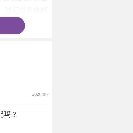
运、财运以及情感
”和“死符”命星
财富收入带来负
机会。 总而言
防止在一些事情上
俗，犯太岁的属
12生肖本命佛-
2026/8/7
康平安、家庭如
配吗？