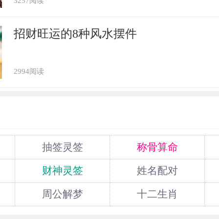
3257阅读
由于有着“太阳”和“青龙”这两颗吉星入住
头会非常稳定。这两颗吉星都是贵人星，代
招财旺运的8种风水摆件
是“太阳”贵人星象征丑牛可以在工作的时候
助，只要个人的工作态度足够端正，愿意为
2994阅读
么丑牛便可以赢得上司的关注和认可，
的各种意外。
指数：★★☆☆☆
抽签灵签
称骨算命
财神灵签
姓名配对
阳”贵人星的加持，女性丑牛们在这一年中的
周公解梦
十二生肖
那些目前仍旧单身的丑牛女们，完全可以尝
动寻找等方式，开启属于自己的爱情之旅。