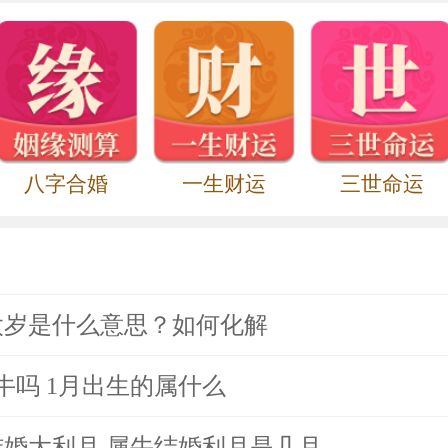
牛们则有机会在这一年中顺利结婚，与爱人
牛们的桃花运也很不错，毕竟他们的职场人
们的异性缘也会因此而有所提升。可以说【
势的变化并不明显，很有可能从年初一直到
八字合婚
一生财运
三世命运
指数：★★☆☆☆
值太岁是什么意思？如何化解
2020年运势】变化来看，他们在这一年中
了平日里要多加锻炼，保持良好的作息饮食
属牛吗 1月出生的属什么
尤其是那些为了工作不断努力的丑牛们，一
的结婚大利月 属牛结婚利月是几月