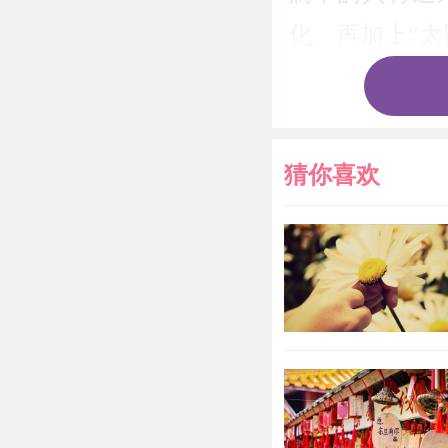
化。再加上“太
运势都有着很好
的影响，这两
面影响，导致
猜你喜欢
之，在2020
出现因小失大
牛人可在202
虚空藏菩萨
》
意。
财运指数