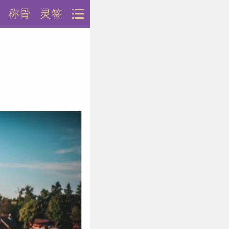
称骨
灵签