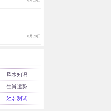
8月28日
命宫，故而丑牛们
表着可以获得贵
从男性长辈、上
了完成事业目标
8月28日
不过丑牛也要小
风水知识
生肖运势
桃花运倒是颇为
姓名测试
试着通过他人的
而那些已经有了