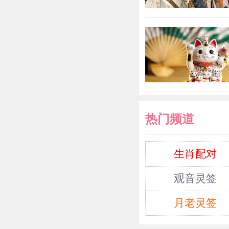
工作方面
的事业发展势
人扶持，尤其
司那里获得帮
而不断努力那
心“天空”带来
热门频道
爱情运势
生肖配对
观音灵签
受到“太
月老灵签
不俗，尤其是
介绍或者是主