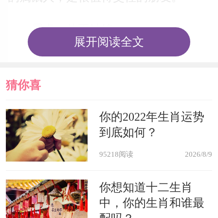
属虎：从不计较
展开阅读全文
属虎人不喜欢抓住一个小事情不
放，虽然他们的脾气不太友好，但当时
猜你喜
爆发之后，事后自己都不记得了，更不
欢
你的2022年生肖运势
会追究，也从来不会跟朋友计较什么，
到底如何？
气度算是比较大的人。此外，属虎人出
95218阅读
2026/8/9
手也很阔绰，只要是他们认定的朋友，
一定不会让对方吃亏，毕竟他们特别好
你想知道十二生肖
中，你的生肖和谁最
面子。