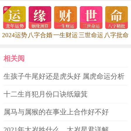
2022年五大生肖犯太岁
2024运势
八字合婚
一生财运
三世命运
八字批命
2021年太岁姓什么，太岁星君详解
相关阅
读
生孩子牛尾好还是虎头好 属虎命运分析
十二生肖犯月份口诀纸簸箕
属马与属猴的在事业上合作好不好
2021年太岁姓什么，太岁星君详解