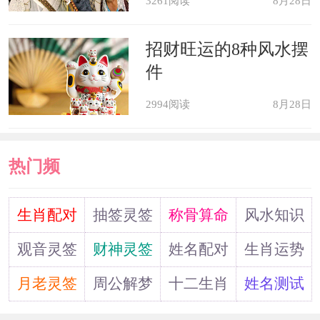
3261阅读
8月28日
属猴：与人为善
招财旺运的8种风水摆
属猴人特别有气度，不为别的，就
件
为自己开心。在他们看来，有些人根本
2994阅读
8月28日
不值得浪费时间和精力，完全就漠视他
们的存在，计较都不爱计较。能够和属
热门频
猴人交上朋友，本身就是一件很幸运的
事情，与人为善的属猴人机智豁达，乐
道
生肖配对
抽签灵签
称骨算命
风水知识
观宽和，从来都是好朋友的最佳人选。
观音灵签
财神灵签
姓名配对
生肖运势
月老灵签
周公解梦
十二生肖
姓名测试
2022年属虎犯太岁的生肖 属蛇人犯
双重太岁