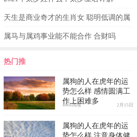
天生是商业奇才的生肖女 聪明低调的属
蛇女
属马与属鸡事业能不能合作 合财吗
热门推
荐
属狗的人在虎年的运
势怎么样 感情圆满工
作上困难多
4866阅读
2月15日
属狗的人在虎年的运
势怎么样 注意身体健