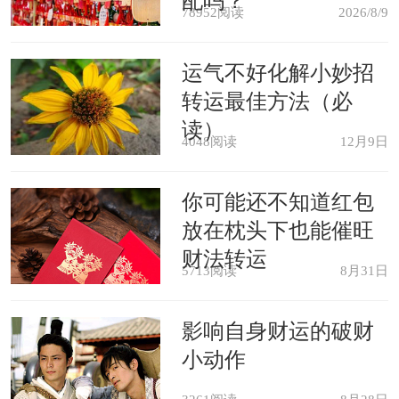
配吗？
78952阅读
2026/8/9
属蛇：宽宏大量
运气不好化解小妙招
属蛇人的个性随和，不爱和别人计
转运最佳方法（必
读）
较，如果他们把谁当成了自己的好朋
4048阅读
12月9日
友，就会对他更加宽容，属蛇人也是有
你可能还不知道红包
雅量的，正是因为他们比较宽宏大量，
放在枕头下也能催旺
和他们处朋友会很愉快，彼此能够很好
财法转运
5713阅读
8月31日
地体谅对方。属蛇人还比较长情，既然
是朋友，就永远是朋友，这样的人值得
影响自身财运的破财
交往。
小动作