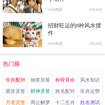
属狗：依赖别人
3249阅读
8月28日
属狗人很喜欢依赖别人，单从他们
招财旺运的8种风水摆
自身来说，他们没有什么能力，也不太
件
爱学习，所以想要过上好的日子，靠他
2991阅读
8月28日
们自己，是根本不可能的。属狗人也深
知这点，所以他们会紧紧的依附于一个
热门频
人，只要对方很厉害，自己就会捞到好
处，至于自己，他们也没有信心。
道
生肖配对
抽签灵签
称骨算命
风水知识
观音灵签
财神灵签
姓名配对
生肖运势
2022年属虎犯太岁的生肖 属蛇人犯
双重太岁
月老灵签
周公解梦
十二生肖
姓名测试