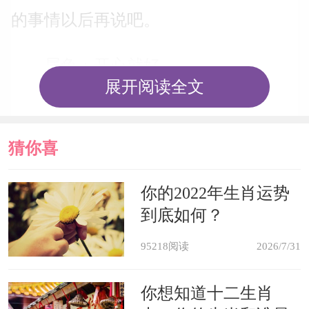
的事情以后再说吧。
属兔：开心就好
展开阅读全文
属兔人是典型的乐天派，他们无论
遭遇了什么样的处境都会保持一个开心
猜你喜
的状态，即使很艰辛，他们也会把事情
欢
你的2022年生肖运势
想象的很美好。未来对于他们来说是不
到底如何？
重要的，能让他们重视的永远都是开心
95218阅读
2026/7/31
的状态，而那些有可能让他们不开心的
事情，他们连考虑都不会考虑，太浪费
你想知道十二生肖