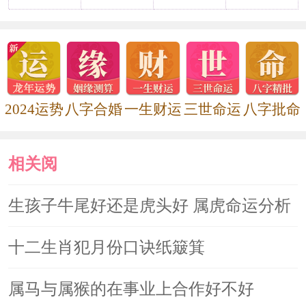
2022年五大生肖犯太岁
2021年太岁姓什么，太岁星君详解
2024运势
八字合婚
一生财运
三世命运
八字批命
相关阅
读
生孩子牛尾好还是虎头好 属虎命运分析
十二生肖犯月份口诀纸簸箕
属马与属猴的在事业上合作好不好