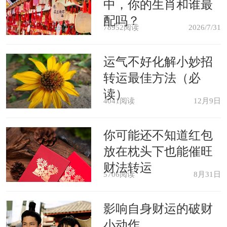
脑细胞。
中，你的生肖和谁最
配吗？
78952阅读
2026/7/31
属蛇：不想奋斗
运气不好化解小妙招
属蛇人是很懒散的一类人，他们平
转运最佳方法（必
时做的最多的事情就是躺着，工作对于
读）
4041阅读
12月9日
他们来说都是可有可无的。如果不是因
为涉及到生存问题，他们是连工作都不
你可能还不知道红包
放在枕头下也能催旺
会去找的，至于升职加薪什么的，属蛇
财法转运
5706阅读
8月31日
人根本都不关心，谁想要谁就去奋斗，
自己是绝对不会做这些事情的。
影响自身财运的破财
小动作