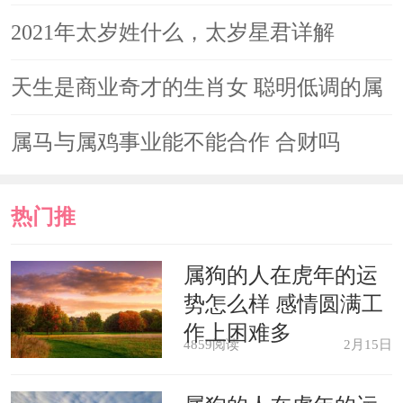
2021年太岁姓什么，太岁星君详解
天生是商业奇才的生肖女 聪明低调的属
蛇女
属马与属鸡事业能不能合作 合财吗
热门推
荐
属狗的人在虎年的运
势怎么样 感情圆满工
作上困难多
4859阅读
2月15日