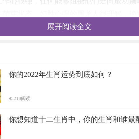
工作心很强，任何能够阻挠他们走向成功巅
在萌芽状态。好胜心强的属龙人很理解，艳
展开阅读全文
能是毁灭性的，他们从不想交上桃花运，满
盛，艳遇什么的不要来打扰自己发愤图强。
静无为
你的2022年生肖运势到底如何？
在乎精神世界的安宁，历来不会自动去和别
艳遇之类的工作，更是毫不关心。关于属蛇
95218阅读
，便是一个比较令人满意的状态了，艳遇之
你想知道十二生肖中，你的生肖和谁最
到烦躁异常，只想远离躲个清静。