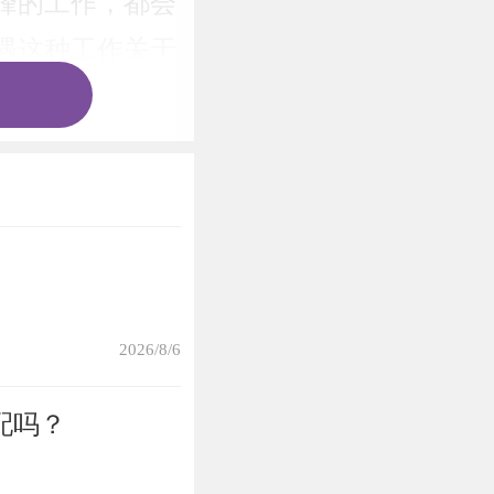
峰的工作，都会
遇这种工作关于
心期待的只有工
人发生情感方面
人来说，能够六
2026/8/6
流的桃花运，只
配吗？