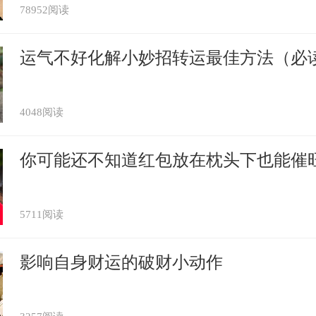
诚度很高
78952阅读
于艳遇是嗤之以鼻的，他们有了终身伴侣之
运气不好化解小妙招转运最佳方法（必
名状的感情，那是对自己崇高情感的背叛，
。尽管属猴人彻底有能力驾御各种艳遇，但
4048阅读
，别人也彻底没有机会达到目的。
你可能还不知道红包放在枕头下也能催
属虎犯太岁的生肖 属蛇人犯双重太岁
5711阅读
五大生肖犯太岁
影响自身财运的破财小动作
太岁姓什么，太岁星君详解