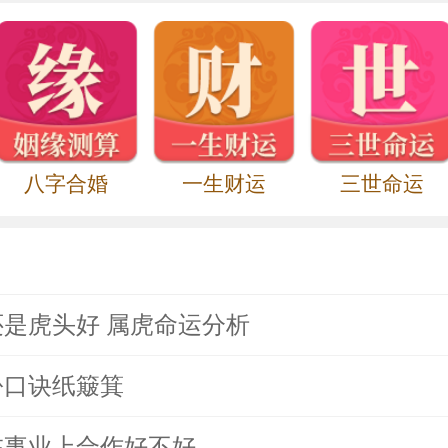
八字合婚
一生财运
三世命运
是虎头好 属虎命运分析
份口诀纸簸箕
在事业上合作好不好