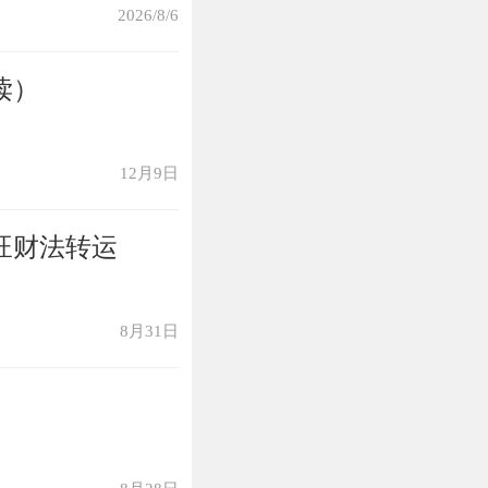
2026/8/6
后，才不会想要
读）
这种工作，属猴
他们明哲保身，
12月9日
旺财法转运
8月31日