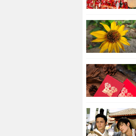
属猴：忠
属猴人关
具有一些不可
人不屑于去做
忠诚度特别高
2022年
2022年
2021年