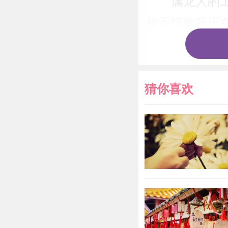
属龙人的
被无情地歼灭
工作的打击可
作运越来越旺
猜你喜欢
属蛇：清
属蛇人很
的羁绊，关于
根清净地活着
会让属蛇人感