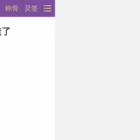
称骨
灵签
透了