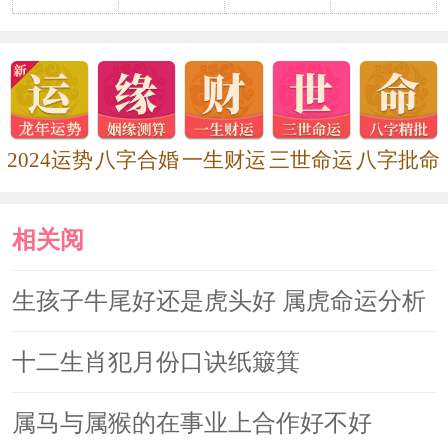
2022年属虎犯太岁的生肖 属蛇人犯
双重太岁
2022年五大生肖犯太岁
2024运势
八字合婚
一生财运
三世命运
八字批命
2021年太岁姓什么，太岁星君详解
相关阅
读
生孩子牛尾好还是虎头好 属虎命运分析
十二生肖犯月份口诀纸簸箕
属马与属猴的在事业上合作好不好