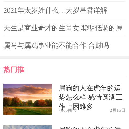
2021年太岁姓什么，太岁星君详解
天生是商业奇才的生肖女 聪明低调的属
蛇女
属马与属鸡事业能不能合作 合财吗
热门推
荐
属狗的人在虎年的运
势怎么样 感情圆满工
作上困难多
4865阅读
2月15日