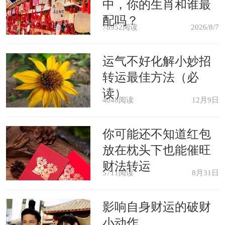
中，你的生肖和谁最
配吗？
属猴：喜欢不依不饶
78952阅读
2026/8/7
属猴人是个很固执，并且报复心很
运气不好化解小妙招
转运最佳方法（必
重的人，若是有人得罪了他们，那么很
读）
快就会被属猴人记恨上，并且他们会找
4048阅读
12月9日
机会报复回去的。所以有时候只是一件
你可能还不知道红包
小事，属猴人都可以小题大做，时常找
放在枕头下也能催旺
对方麻烦，并且喜欢各种不依不饶的，
财法转运
5711阅读
8月31日
让人下不了台，最后事情也是越弄越复
杂。
影响自身财运的破财
小动作