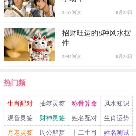
属狗：不想失了面子
3257阅读
8月28日
属狗人在很多事情上喜欢得理不饶
招财旺运的8种风水摆
人，其实这也跟他们的好面子有关。尤
件
其是在他们做错的情况下，属狗人会觉
2994阅读
8月28日
得承认错误太丢脸了，所以他们干
热门频
豁出去了，一定要跟把对方也给拖
下水，大家拼个鱼死网破好了。也正是
道
生肖配对
抽签灵签
称骨算命
风水知识
因为这样，属狗人经常是变得十分的强
观音灵签
财神灵签
姓名配对
生肖运势
势不退步。
月老灵签
周公解梦
十二生肖
姓名测试