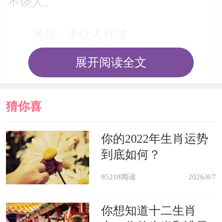
不饶人。
属马：不让人好过
展开阅读全文
属马人是个对任何人，任何事要求
都很高的人，他们有时候甚至已经是到
猜你喜
了吹毛求疵的地步，总是会让别人做到
最好才肯罢休。所以有些事情明明是可
欢
你的2022年生肖运势
以和平解决的，但就是因为属马人的这
到底如何？
种高标准，导致他们常常得理不饶人，
95218阅读
2026/8/7
一点都不让别人好过，从而得罪了很多
你想知道十二生肖
人。