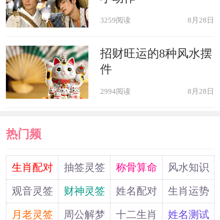
3259阅读
8月28日
属狗女之所以如此善于辩论，是因
为她们自我保护意识太强了。因此每次
招财旺运的8种风水摆
面对那些对自己不利的人，她们都会开
件
展自己的口才，丝毫不会让对方赢过去
2994阅读
8月28日
的。属狗女说的一些话其实也是很没有
道理的，都是一些诡辩，但是她们就是
热门频
能够把别人给绕晕了。
道
生肖配对
抽签灵签
称骨算命
风水知识
2022年属虎犯太岁的生肖 属蛇人犯
观音灵签
财神灵签
姓名配对
生肖运势
双重太岁
月老灵签
周公解梦
十二生肖
姓名测试