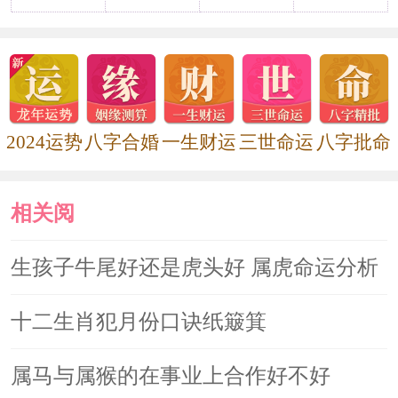
2022年五大生肖犯太岁
2021年太岁姓什么，太岁星君详解
2024运势
八字合婚
一生财运
三世命运
八字批命
相关阅
读
生孩子牛尾好还是虎头好 属虎命运分析
十二生肖犯月份口诀纸簸箕
属马与属猴的在事业上合作好不好