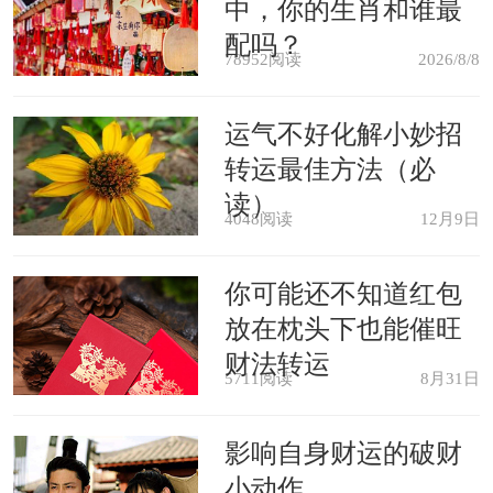
中，你的生肖和谁最
配吗？
属鸡女：说话不带脏
78952阅读
2026/8/8
属鸡女最厉害的一点就是，她们往
运气不好化解小妙招
转运最佳方法（必
往都能够说话不带脏。她们就是能够怼
读）
到你无可奈何，你明知道她们就是在骂
4048阅读
12月9日
你，但是你又抓不到任何的把柄。属鸡
你可能还不知道红包
女是很有辩论技巧的那种人，因为她们
放在枕头下也能催旺
看的书多，是很有文化的一个人，所以
财法转运
5711阅读
8月31日
别人往往都说不赢她们的。
影响自身财运的破财
属狗女：善于诡辩
小动作