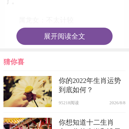
了。
属龙女：不太计较
展开阅读全文
属龙女在与人相处中，一直都是性
格很豪迈的一个女生。她们不太会去计
猜你喜
较别人的一些言论跟做法，只要对方不
是很过分的，她们都是睁一只眼闭一只
欢
你的2022年生肖运势
眼。但是如果对方就是奔着自己而来
到底如何？
的，属龙女也绝不是好欺负的，这时候
95218阅读
2026/8/8
她们就会迸发出自己的能言善辩了，会
你想知道十二生肖
跟对方杠上的。