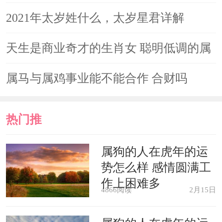
2021年太岁姓什么，太岁星君详解
天生是商业奇才的生肖女 聪明低调的属
蛇女
属马与属鸡事业能不能合作 合财吗
热门推
荐
属狗的人在虎年的运
势怎么样 感情圆满工
作上困难多
4866阅读
2月15日