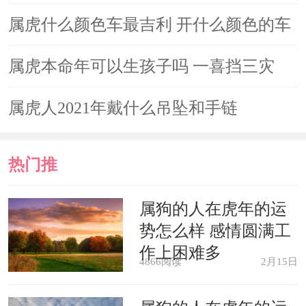
属虎什么颜色车最吉利 开什么颜色的车
最好
属虎本命年可以生孩子吗 一喜挡三灾
属虎人2021年戴什么吊坠和手链
热门推
荐
属狗的人在虎年的运
势怎么样 感情圆满工
作上困难多
4866阅读
2月15日