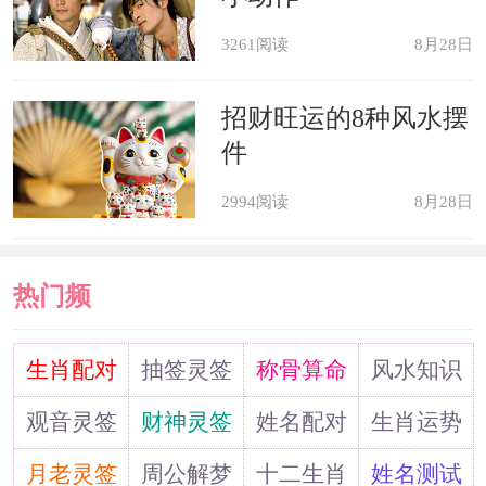
让对方一个人生活
3261阅读
8月28日
属虎女比较大气，她们面对丈夫的
招财旺运的8种风水摆
件
不重视并不会大吵大闹，想要质问对方
到底是为什么。相反属虎女会选择彻底
2994阅读
8月28日
的放手，既然不重视她们的存在，那么
大不了就让对方一个人生活，反正婚姻
热门频
也没有什么意义，不如各自过好自己的
道
生肖配对
抽签灵签
称骨算命
风水知识
生活，看看最后到底是谁离不开谁。
观音灵签
财神灵签
姓名配对
生肖运势
属虎2022年运势及运程
月老灵签
周公解梦
十二生肖
姓名测试