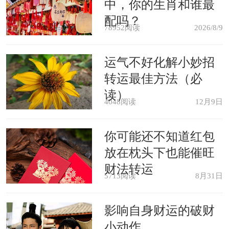
中，你的生肖和谁最
配吗？
什么家务都不管
78952阅读
2026/8/9
运气不好化解小妙招
面对不重视自己的丈夫，属虎女可
转运最佳方法（必
不是那种逆来顺受的性子，既然这样的
读）
4048阅读
12月9日
话那就各过各的好了，看看谁能活得更
好。所以属虎女不会再承包家务活，大
你可能还不知道红包
不了两个人平分这些工作，不然凭什么
放在枕头下也能催旺
财法转运
让她们多付出还得不到认可，所以属虎
5713阅读
8月31日
女也要开始当个甩手掌柜，不会为对方
影响自身财运的破财
再忙前忙后了。
小动作