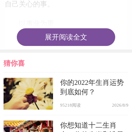
自己关心的事。
以事业为重
展开阅读全文
属虎女以前是一个特别有事业心的
人，她们的能力一点都不输给男人，在
猜你喜
职场上她们也是非常受领导赏识的，只
不过是结婚以后她们倾向于回归家庭，
欢
你的2022年生肖运势
到底如何？
所以并没有那么强的打拼精神了。而现
在面对不重视自己的爱人，属虎女不再
95218阅读
2026/8/9
有所期待，她们会把所有心思都放在事
你想知道十二生肖
业上。