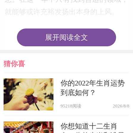
就能够或许充裕发扬出本身的上风。
属兔人
展开阅读全文
属兔人在2022年的运势也很好，生
肖兔聪明智慧，为人富有创造力，只要
猜你喜
在日常的生活中能够找到一个适合自己
欢
你的2022年生肖运势
的平台，那么就能够充分发挥出自身的
到底如何？
优势。2022年属兔人有贵人的帮助，事
95218阅读
2026/8/8
业蒸蒸日上，同时家庭也能够幸福和
睦，不管单身还是已婚者感情都很稳
你想知道十二生肖