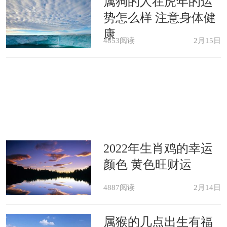
属狗的人在虎年的运
更大成，就让自己的事业更上一层楼。
势怎么样 注意身体健
金钱方面也是如此，自己付出的努力越
康
4853阅读
2月15日
多，能够得到的财富也会越多，从而更
好的改善自己的经济生活。
2022年属虎犯太岁的生肖 属蛇人犯
双重太岁
2022年生肖鸡的幸运
2022年五大生肖犯太岁
颜色 黄色旺财运
4887阅读
2月14日
2021年太岁姓什么，太岁星君详解
属猴的几点出生有福