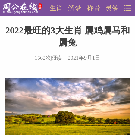
生肖
解梦
称骨
灵签
2022最旺的3大生肖 属鸡属马和
属兔
1562次阅读 2021年9月1日