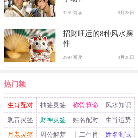
着属马人去拿。
3259阅读
8月28日
属蛇人
招财旺运的8种风水摆
件
属蛇人在2022年下半年的时候，受
2994阅读
8月28日
到三合长生出现在福元宫，巳酉丑三合
太岁金局，长生者源源不断的动力原
热门频
力，催旺整年运势的根基福元宫。其次
道
国印祝寿健康平安运势大吉，国印大贵
生肖配对
抽签灵签
称骨算命
风水知识
人落在的寿元宫，护健康保平安，防止
观音灵签
财神灵签
姓名配对
生肖运势
意外灾祸，保护健康平安运势。 姻宫遇
月老灵签
周公解梦
十二生肖
姓名测试