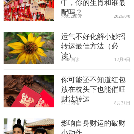
中，你的生肖和谁最
定。
配吗？
78952阅读
2026/8/8
属马人
运气不好化解小妙招
2022年属马人在人际关系方面会非
转运最佳方法（必
读）
常的好，利于项目合作，利于官方项
4048阅读
12月9日
目，利于和执法部门之间的合作，在平
你可能还不知道红包
常做事情的时候容易得到贵人的关照和
放在枕头下也能催旺
扶持，利于升职加薪，利于考试考核，
财法转运
5713阅读
8月31日
利于高级职位的竞争。容易得到政策的
倾斜和照顾，可以说和高层的力量或是
影响自身财运的破财
权势相处得很融洽，各种机遇和福利等
小动作