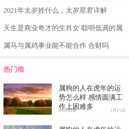
财运这两个方面。这对于你们的物质生
2021年太岁姓什么，太岁星君详解
活会有很大帮助，只不过想要得到相应
天生是商业奇才的生肖女 聪明低调的属
的回报，就需要付出足够的努力。
蛇女
属马与属鸡事业能不能合作 合财吗
属马人
热门推
属马人在2022年下半年过得也很不
错，各个方面运势都会得到提升，所以
荐
属狗的人在虎年的运
属马人不管在做什么样的事情都是非常
势怎么样 感情圆满工
作上困难多
的顺利，例如工作方面，只要自己愿意
4866阅读
2月15日
付出一定的努力，便能够在事业上取得