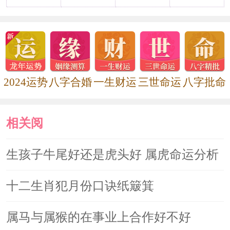
到岁合旺婚，保护婚姻宫催姻缘旺桃
花，单身女命桃花运旺，利于结婚生子;
已婚女命婚姻幸福美满，生活多姿多
彩，还有生子添丁之喜。最后是财运方
2024运势
八字合婚
一生财运
三世命运
八字批命
面，遇到官星卫财，催财旺财。
相关阅
属兔人
读
生孩子牛尾好还是虎头好 属虎命运分析
属兔人在2022下半年的时候，运势
会非常的不错，但是在日常的生活中也
十二生肖犯月份口诀纸簸箕
是要努力，因为在200下半年里属兔人
属马与属猴的在事业上合作好不好
的运势会得到提升，尤其是事业运势和