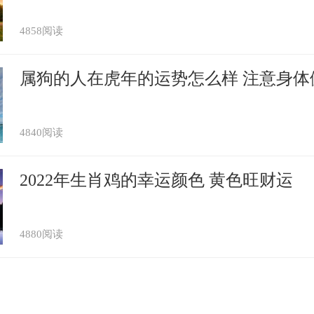
超度亡魂，戚家人才复原姓。当今戚姓的人
入前一百大姓。春秋时候，卫国大夫孙林父
4858阅读
阳），其支系子孙就世代以封地名“戚”为姓
到山东省东海郡，并且逐步在当地发展成为
属狗的人在虎年的运势怎么样 注意身体
（秦时置郡，治所在郯。今山东省郯城北）
时是一个了不起的人物，他被封为表临侯，
4840阅读
七代。
2022年生肖鸡的幸运颜色 黄色旺财运
文，南北朝时吴郡（今江苏省）盐官人。祖
王府中兵参军。戚衮少聪慧，游学京都，受
一二年中，大义略备。年十九，梁武帝敕策
4880阅读
礼记》义，衮对高第。仍除扬州祭酒从事史
》义，怀方北人，自魏携《仪礼》、《礼
谓家人曰：“吾死后，戚生若赴，便以《仪