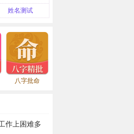
以太子刘盈性软
吕后嫉恨戚姬及
姓名测试
她下令将戚姬囚
，罚她舂米。戚
边舂米，一边悲
三千里，当使谁
母后意，乃亲自
起出射，赵王年
而毒杀之。接着
八字批命
喉咙，扔到猪圈
能起，使人对母
如此，我将何以
剿，为避族灭之
工作上困难多
姬昭雪，并在戚