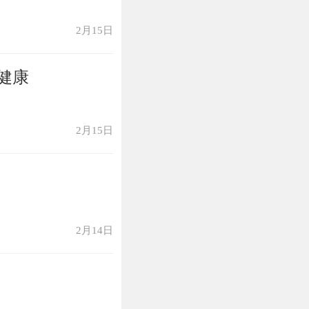
口不多，在大陆
受封于戚城（今
2月15日
。戚亡国以后，
望族，因此，戚
健康
。
显赫多年，他的
2月15日
显，齐给事中。
《三礼》于国子
《孔子正言》并
2月14日
。就国子博士宋
记》疏，秘惜不
礼》、《礼记义