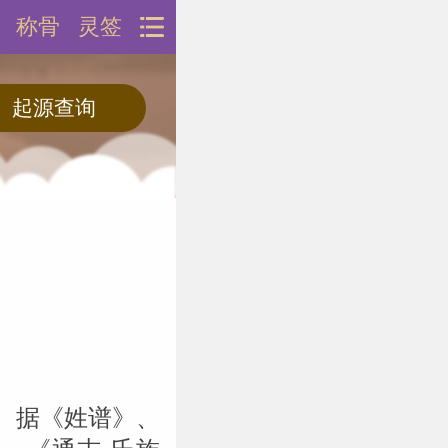
称骨
灵签
。据《姓谱》、