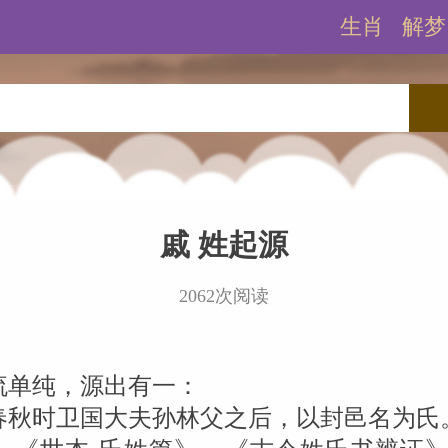
生肖
解梦
戚 姓起源
2062次阅读
流单纯，源出有一：
春秋时卫国大夫孙林父之后，以封邑名为氏