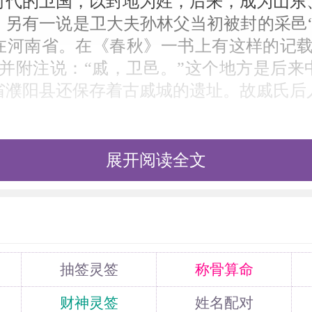
时代的卫国，以封地为姓，后来，成为山东
。另有一说是卫大夫孙林父当初被封的采邑“
在河南省。在《春秋》一书上有这样的记载
中并附注说：“戚，卫邑。”这个地方是后来
省濮阳县还保存着古戚城的遗址。故戚氏后
。
大陆和台湾均未进入前一百大姓。公元前2
展开阅读全文
州）一战，刘邦战败，西逃至定陶，夜宿戚
员外家。戚员外见刘邦相貌堂堂，将来必富
。戚姬姿容艳丽，袅袅婷婷，刘邦一见倾心
有一子名如意。公元前202年2月，刘邦
安，接戚姬及其子入宫。如意聪明伶俐，
抽签灵签
称骨算命
。如意10岁时，封为赵王。刘邦晚年，疏吕
财神灵签
姓名配对