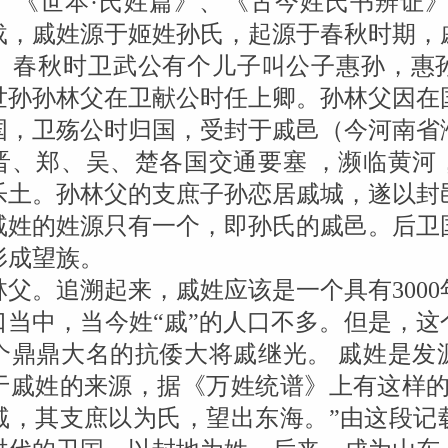
、《世本·氏姓篇》、《古今姓氏书辨证》
载，戚姓源于姬姓孙氏，起源于春秋时期，
。春秋时卫武公有个儿子叫公子惠孙，惠
世孙孙林父在卫献公时任上卿。孙林父因在
国，卫殇公时归国，受封于戚邑（今河南省
晋、郑、吴、楚各国交通要塞 ，濒临黄河
乐土。孙林父的支庶子孙恋居戚城，遂以封
戚姓的姓源只有一个，即孙氏的戚邑。后卫
形成望族。
父。追溯起来，戚姓应该是一个具有300
口当中，当今姓“戚”的人口不多。但是，这
个鼎鼎大名的抗倭大将戚继光。 戚姓是发
于戚姓的来源，据《万姓统谱》上有这样的
戚，其支庶以为氏，望出东海。”由这段记