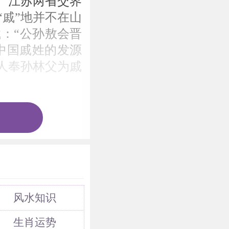
、江苏两省交界
戚”地并不在山
：“公孙敖会晋
中国戚姓的发源
人奉孙林父为戚
05年，楚汉相
家寨（在戚姬庙
贵，就把其女儿
，遂当晚拜堂成
在定陶称帝，建都
刘邦说他酷肖自
风水知识
后而宠戚姬，当
生肖运势