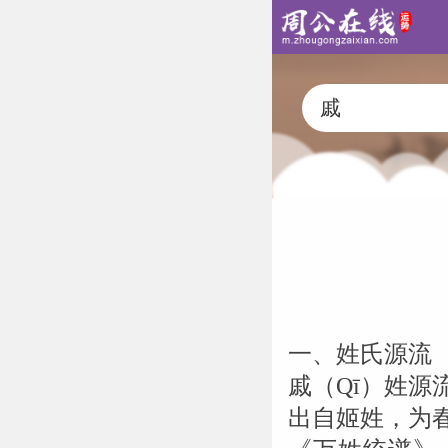
一、姓氏源流
戚（Qī）姓源
出自姬姓，为