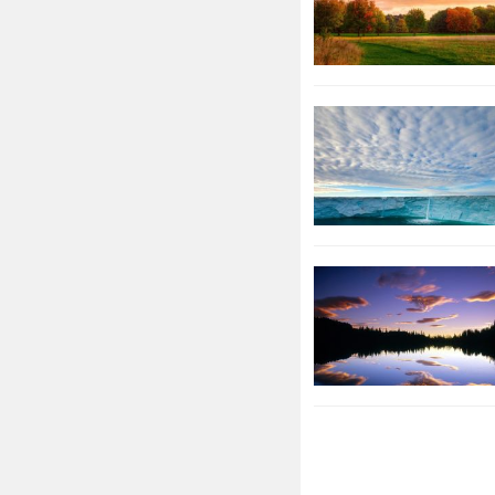
家寨修庙宇，
和台湾均未进
天的河南省濮
其子孙后代逃
姓世称东海郡
三、历史名人
戚 勰：汉代
爵位一连传了
戚 衮：字公
父霸，梁临贺
助教刘文绍，
《周礼》、《
怀方质《仪礼
传，及将亡，