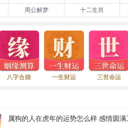
随刘邦外出打仗，而令吕后守候宫中。刘邦
改立赵王，因大臣固争，而未能如愿，由是
周公解梦
十二生肖
后，刘盈即位，吕后为皇太后，大权独揽。
头发，颈上再给她戴上铁锁，穿上罪人衣服
赵王，但远在河北不得相见。她常常一
兮母为虏，终日舂薄暮，常与死为伍，相离
为绝后患，遣使召回赵王，欲杀之。惠帝知
同起居共饮食吕后未得其便。一日惠帝晨
。吕后闻其独居，使人携毒酒强迫赵王饮下
八字合婚
一生财运
三世命运
，断其手足，挖其双眼，又熏聋双耳，药哑
人彘”。惠帝知是戚姬，悲痛欲绝，病年余不
是人做得出来的事。我为太后之子太后所为
此纵情酒色，不问政事。戚姬被害,戚家被
属狗的人在虎年的运势怎么样 感情圆满
改姓齐，迁徙别居。汉文帝刘恒即位，为戚