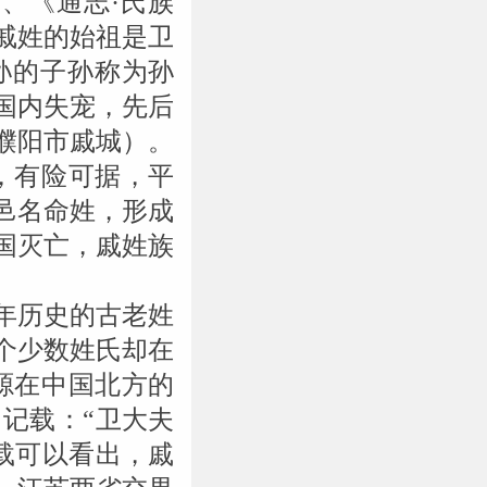
、《通志·氏族
戚姓的始祖是卫
孙的子孙称为孙
国内失宠，先后
濮阳市戚城）。
，有险可据，平
邑名命姓，形成
国灭亡，戚姓族
0年历史的古老姓
个少数姓氏却在
源在中国北方的
记载：“卫大夫
载可以看出，戚