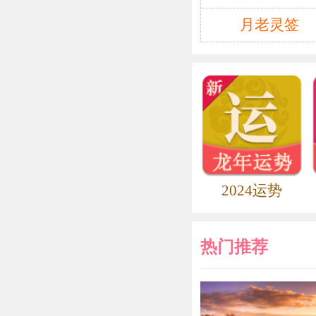
时，戚夫人常
弱，欲废之而
月老灵签
赵王。刘邦死
禁。剪去她的
姬儿子虽封为
歌：“子为王
告汝。”吕后
迎赵王入宫，
幼，不能早起
2024运势
以酷刑加戚姬
里，称之为“
热门推荐
后说：“这不
治天下。”从
祸，戚姓人曾