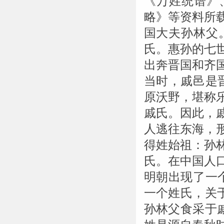
《万姓统谱》
略》等资料所
国大夫孙林父
氏。惠孙的七
出奔晋国和齐
当时，戚邑是
原沃野，堪称
戚氏。因此，
人逃往东海，
得姓始祖：孙林
氏。在中国人
明朝出现了一
一个姓氏，关
孙林父食采于