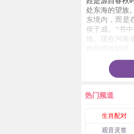
姓是源自春秋
处东海的望族
东境内，而是
侯于戚。”书
地。现在河南
姓的得姓始祖
二、迁徙分布
（缺）戚姓在
争，彭城（徐
东，今无）戚
热门频道
戚姬许配给他
亲。戚姬后来生
洛阳，后迁长
生肖配对
己，甚为宠爱
观音灵签